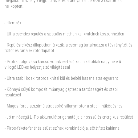
megalkotni az egyik legjobb ár/érték aránnyal rendelkező 3 csatornás
helikoptert.
Jellemzők:
- Ultra csendes repülés a speciális mechanikai kivitelnek köszönhetően
- Repülésre kész állapotban érkezik, a csomag tartalmazza a távirányítót és
töltőt és tartalék rotorlapátot
- Profi kidolgozású karcsú vonalvezetésű kabin kétoldali nagyméretű
villogó LED-es helyzetjelző világítással
- Ultra stabil koax rotoros kivitel kül és beltéri használatra egyaránt
- Könnyű súlyú kompozit műanyag géptest a tartósságért és stabil
repülésért
- Magas fordulatszámú strapabíró villanymotor a stabil működéshez
- Jó minőségű Li-Po akkumulátor garantálja a hosszú és energikus repülést
- Piros-fekete-fehér és ezüst színek kombinációja, sötétített kabinnal