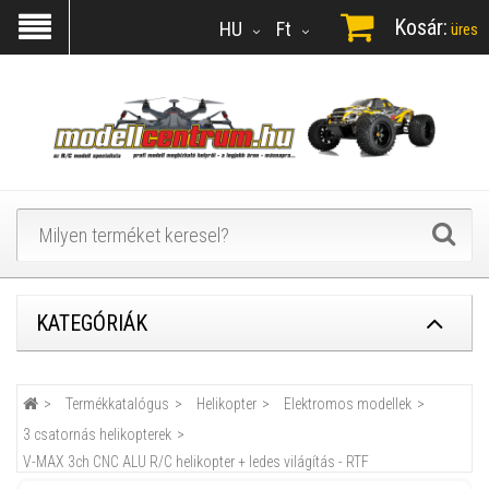
Kosár:
HU
Ft
üres
KATEGÓRIÁK
Termékkatalógus
Helikopter
Elektromos modellek
3 csatornás helikopterek
V-MAX 3ch CNC ALU R/C helikopter + ledes világítás - RTF