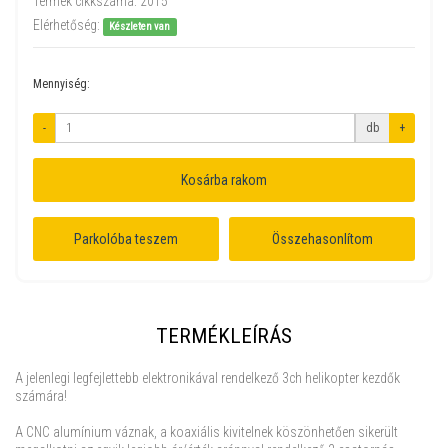
Termék cikkszáma:
2015
Elérhetőség:
Készleten van
Mennyiség:
-
db
+
Kosárba rakom
Parkolóba teszem
Összehasonlítom
TERMÉKLEÍRÁS
A jelenlegi legfejlettebb elektronikával rendelkező 3ch helikopter kezdők
számára!
A CNC alumínium váznak, a koaxiális kivitelnek köszönhetően sikerült