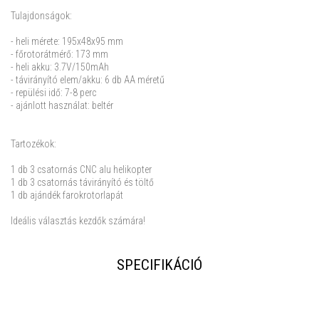
Tulajdonságok:
- heli mérete: 195x48x95 mm
- főrotorátmérő: 173 mm
- heli akku: 3.7V/150mAh
- távirányító elem/akku: 6 db AA méretű
- repülési idő: 7-8 perc
- ajánlott használat: beltér
Tartozékok:
1 db 3 csatornás CNC alu helikopter
1 db 3 csatornás távirányító és töltő
1 db ajándék farokrotorlapát
Ideális választás kezdők számára!
SPECIFIKÁCIÓ