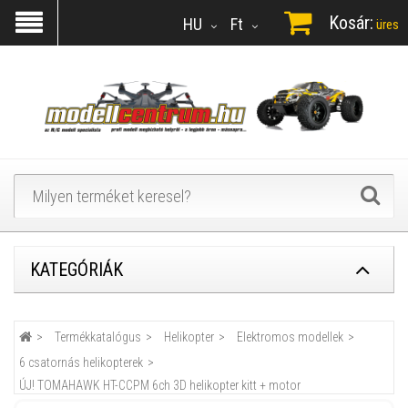
Kosár:
HU
Ft
üres
KATEGÓRIÁK
Termékkatalógus
Helikopter
Elektromos modellek
6 csatornás helikopterek
ÚJ! TOMAHAWK HT-CCPM 6ch 3D helikopter kitt + motor