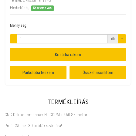
Termék cikkszáma:
1143
Elérhetőség:
Készleten van
Mennyiség:
-
db
+
Kosárba rakom
Parkolóba teszem
Összehasonlítom
TERMÉKLEÍRÁS
CNC-Deluxe Tomahawk HT-CCPM + 450 SE motor
Profi CNC heli 3D pilóták számára!