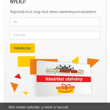
NYERJ!
Regisztrálj most, hogy részt vehess nyereménysorsolásainkon!
Mint minden weboldal, a miénk is használ