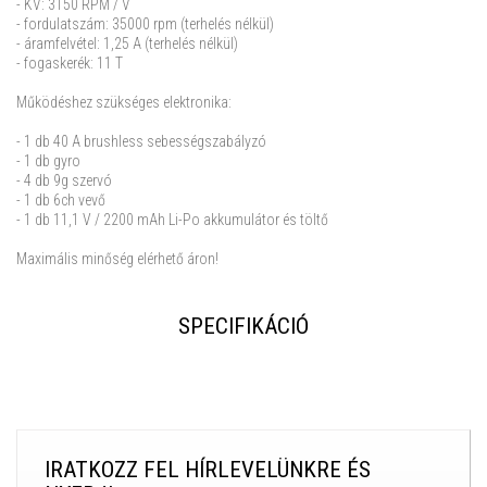
- KV: 3150 RPM / V
- fordulatszám: 35000 rpm (terhelés nélkül)
- áramfelvétel: 1,25 A (terhelés nélkül)
- fogaskerék: 11 T
Működéshez szükséges elektronika:
- 1 db 40 A brushless sebességszabályzó
- 1 db gyro
- 4 db 9g szervó
- 1 db 6ch vevő
- 1 db 11,1 V / 2200 mAh Li-Po akkumulátor és töltő
Maximális minőség elérhető áron!
SPECIFIKÁCIÓ
IRATKOZZ FEL HÍRLEVELÜNKRE ÉS