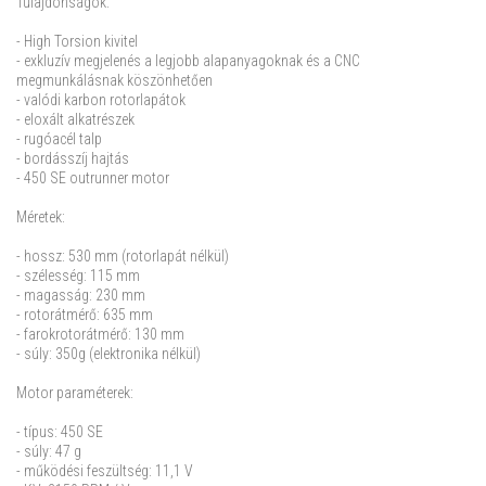
Tulajdonságok:
- High Torsion kivitel
- exkluzív megjelenés a legjobb alapanyagoknak és a CNC
megmunkálásnak köszönhetően
- valódi karbon rotorlapátok
- eloxált alkatrészek
- rugóacél talp
- bordásszíj hajtás
- 450 SE outrunner motor
Méretek:
- hossz: 530 mm (rotorlapát nélkül)
- szélesség: 115 mm
- magasság: 230 mm
- rotorátmérő: 635 mm
- farokrotorátmérő: 130 mm
- súly: 350g (elektronika nélkül)
Motor paraméterek:
- típus: 450 SE
- súly: 47 g
- működési feszültség: 11,1 V