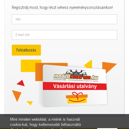
Regisztrálj most, hogy részt vehess nyereménysorsolásainkon!
Mint minden weboldal, a miénk is használ
cookie-kat, hogy kellemesebb felhasználói