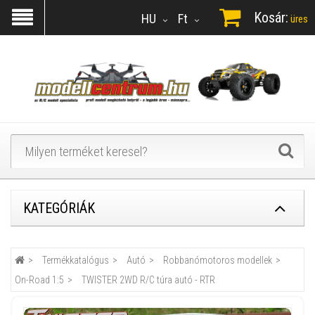
Kosár:
HU
Ft
üres
KATEGÓRIÁK
Termékkatalógus
Autó
Robbanómotoros modellek
On-Road 1:5
TWISTER 2WD R/C túra autó - RTR