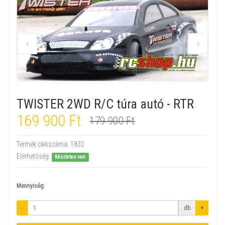
TWISTER 2WD R/C túra autó - RTR
169 900 Ft
179 900 Ft
Termék cikkszáma:
1832
Elérhetőség:
Készleten van
Mennyiség:
-
db
+