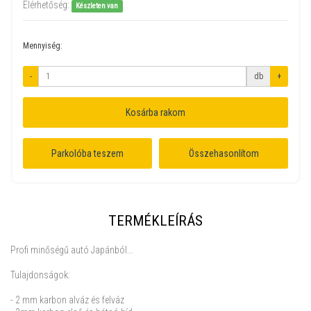
Elérhetőség:
Készleten van
Mennyiség:
-
db
+
Kosárba rakom
Parkolóba teszem
Összehasonlítom
TERMÉKLEÍRÁS
Profi minőségű autó Japánból...
Tulajdonságok:
- 2 mm karbon alváz és felváz