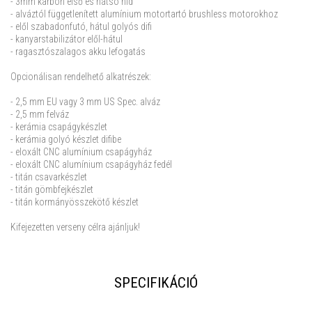
- 3mm karbon első és hátsó híd
- alváztól függetlenített alumínium motortartó brushless motorokhoz
- elől szabadonfutó, hátul golyós difi
- kanyarstabilizátor elől-hátul
- ragasztószalagos akku lefogatás
Opcionálisan rendelhető alkatrészek:
- 2,5 mm EU vagy 3 mm US Spec. alváz
- 2,5 mm felváz
- kerámia csapágykészlet
- kerámia golyó készlet difibe
- eloxált CNC alumínium csapágyház
- eloxált CNC alumínium csapágyház fedél
- titán csavarkészlet
- titán gömbfejkészlet
- titán kormányösszekötő készlet
Kifejezetten verseny célra ajánljuk!
SPECIFIKÁCIÓ