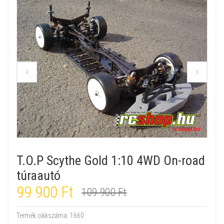
T.O.P Scythe Gold 1:10 4WD On-road
túraautó
99 900 Ft
109 900 Ft
Termék cikkszáma:
1660