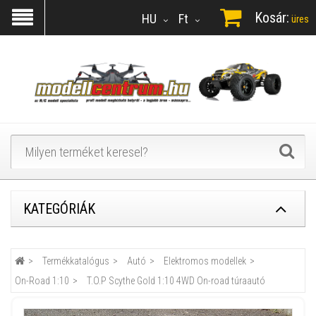
Kosár:
HU
Ft
üres
KATEGÓRIÁK
Termékkatalógus
Autó
Elektromos modellek
On-Road 1:10
T.O.P Scythe Gold 1:10 4WD On-road túraautó