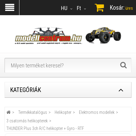
Kosár:
HU
Ft
üres
KATEGÓRIÁK
Termékkatalógus
Helikopter
Elektromos modellek
3 csatornás helikopterek
THUNDER Plus 3ch R/C helikopter + Gyro - RTF