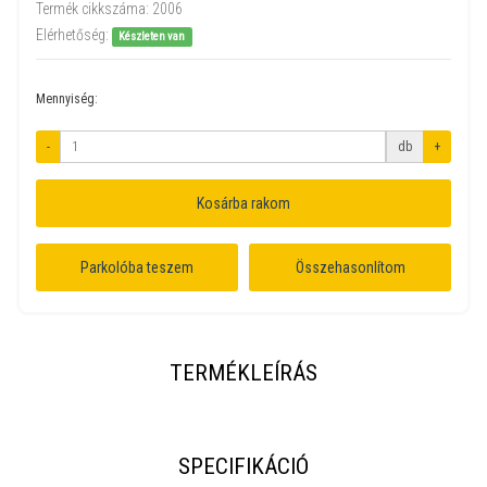
Termék cikkszáma:
2006
Elérhetőség:
Készleten van
Mennyiség:
-
db
+
Kosárba rakom
Parkolóba teszem
Összehasonlítom
TERMÉKLEÍRÁS
SPECIFIKÁCIÓ