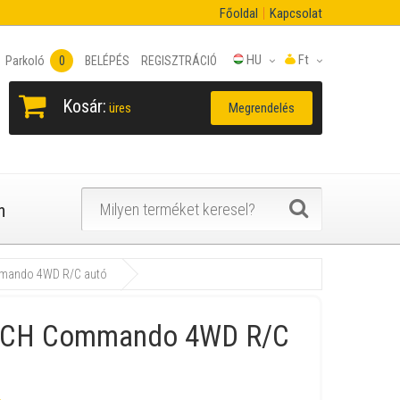
Főoldal
Kapcsolat
HU
Ft
Parkoló
0
BELÉPÉS
REGISZTRÁCIÓ
Kosár:
Megrendelés
üres
n
ando 4WD R/C autó
CH Commando 4WD R/C