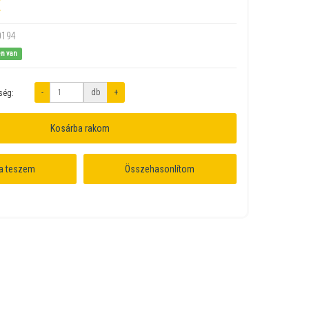
t
0194
en van
-
db
+
ség:
Kosárba rakom
a teszem
Összehasonlítom