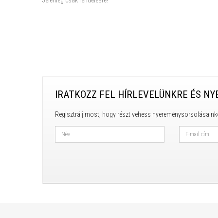
Jelenleg csak rendelésre!
IRATKOZZ FEL HÍRLEVELÜNKRE ÉS NY
Regisztrálj most, hogy részt vehess nyereménysorsolásaink