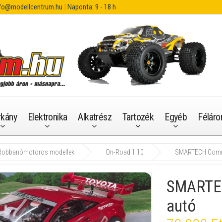
fo@modellcentrum.hu
|
Naponta: 9 - 18 h
rkány
Elektronika
Alkatrész
Tartozék
Egyéb
Féláro
Robbanómotoros modellek
On-Road 1:10
SMARTECH Comm
SMARTE
autó