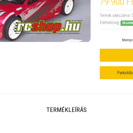
79 900 F
Termék cikkszáma:
Elérhetőség:
Készlet
Mennyi
Parkolób
TERMÉKLEÍRÁS