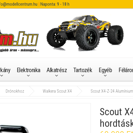
fo@modellcentrum.hu
|
Naponta: 9 - 18 h
rkány
Elektronika
Alkatrész
Tartozék
Egyéb
Féláro
Drónokhoz
Walkera Scout X4
Scout X4-Z-24 Alumínium
Scout X
hordtás