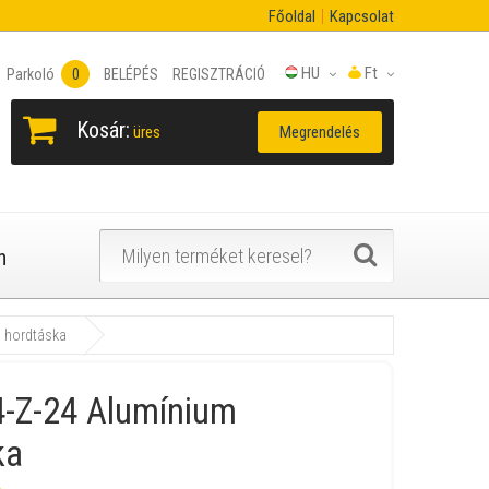
Főoldal
Kapcsolat
HU
Ft
Parkoló
0
BELÉPÉS
REGISZTRÁCIÓ
Kosár:
Megrendelés
üres
n
 hordtáska
4-Z-24 Alumínium
ka