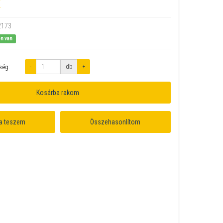
t
2173
en van
-
db
+
ség:
Kosárba rakom
a teszem
Összehasonlítom