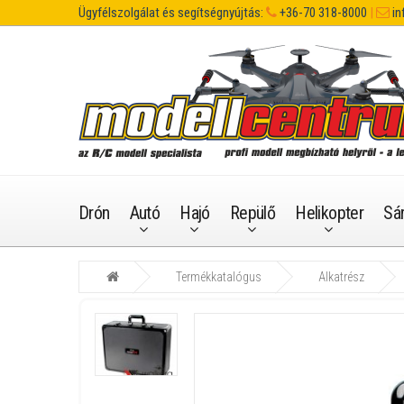
Ügyfélszolgálat és segítségnyújtás:
+36-70 318-8000
|
in
Drón
Autó
Hajó
Repülő
Helikopter
Sá
Termékkatalógus
Alkatrész