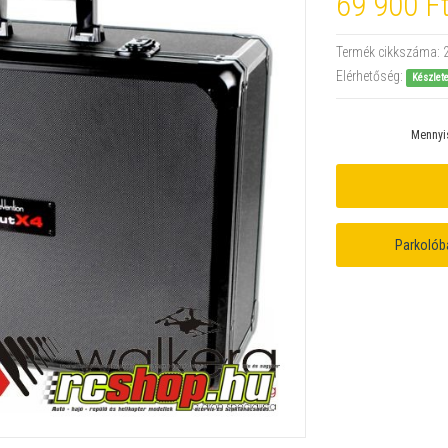
69 900 F
Termék cikkszáma:
Elérhetőség:
Készlet
Mennyi
Parkolób