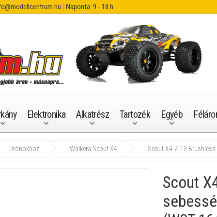
fo@modellcentrum.hu
|
Naponta: 9 - 18 h
rkány
Elektronika
Alkatrész
Tartozék
Egyéb
Féláro
Drónokhoz
Walkera Scout X4
Scout X4-Z-13 Brushless
Scout X
sebessé