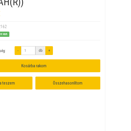
AH(R))
t
2162
en van
-
db
+
ség:
Kosárba rakom
a teszem
Összehasonlítom