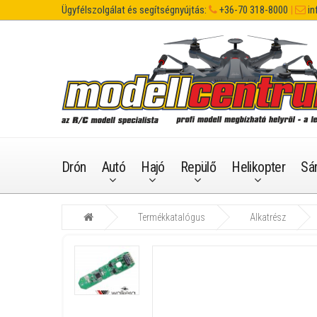
Ügyfélszolgálat és segítségnyújtás:
+36-70 318-8000
|
in
Drón
Autó
Hajó
Repülő
Helikopter
Sá
Termékkatalógus
Alkatrész