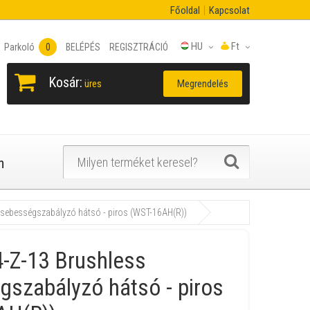
Főoldal
Kapcsolat
HU
Ft
Parkoló
0
BELÉPÉS
REGISZTRÁCIÓ
Kosár:
Megrendelés
üres
n
 sebességszabályzó hátsó - piros (WST-16AH(R))
4-Z-13 Brushless
gszabályzó hátsó - piros