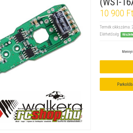
(WST-16
10 900 F
Termék cikkszáma:
Elérhetőség:
Készlet
Mennyi
Parkolób