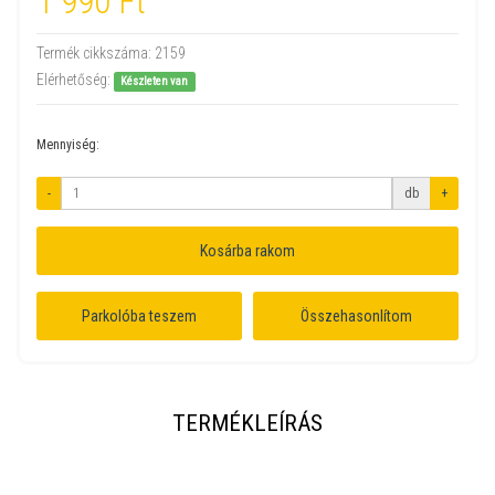
1 990 Ft
Termék cikkszáma:
2159
Elérhetőség:
Készleten van
Mennyiség:
-
db
+
Kosárba rakom
Parkolóba teszem
Összehasonlítom
TERMÉKLEÍRÁS