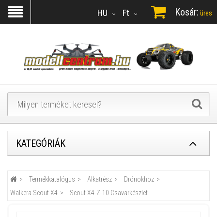
Kosár:
HU
Ft
üres
KATEGÓRIÁK
Termékkatalógus
Alkatrész
Drónokhoz
Walkera Scout X4
Scout X4-Z-10 Csavarkészlet