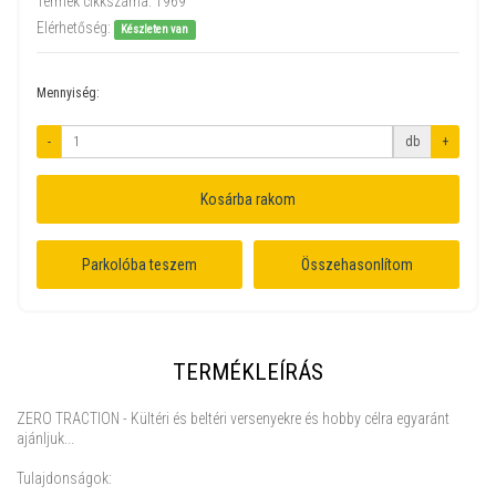
Termék cikkszáma:
1969
Elérhetőség:
Készleten van
Mennyiség:
-
db
+
Kosárba rakom
Parkolóba teszem
Összehasonlítom
TERMÉKLEÍRÁS
ZERO TRACTION - Kültéri és beltéri versenyekre és hobby célra egyaránt
ajánljuk...
Tulajdonságok: