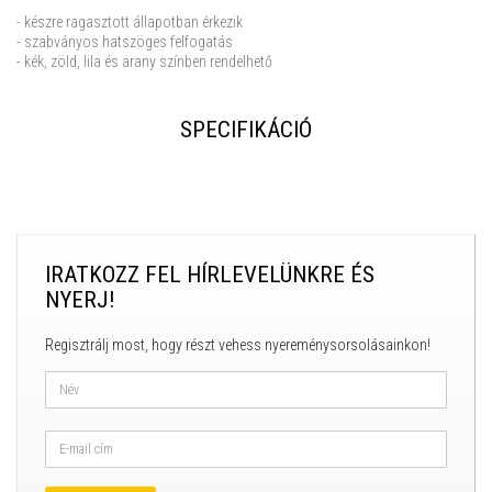
- készre ragasztott állapotban érkezik
- szabványos hatszöges felfogatás
- kék, zöld, lila és arany színben rendelhető
SPECIFIKÁCIÓ
IRATKOZZ FEL HÍRLEVELÜNKRE ÉS
NYERJ!
Regisztrálj most, hogy részt vehess nyereménysorsolásainkon!