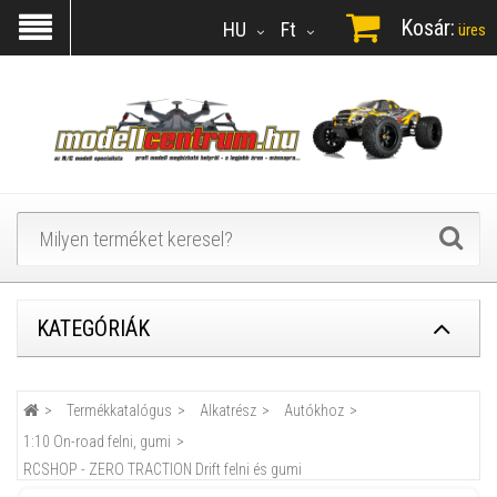
Kosár:
HU
Ft
üres
KATEGÓRIÁK
Termékkatalógus
Alkatrész
Autókhoz
1:10 On-road felni, gumi
RCSHOP - ZERO TRACTION Drift felni és gumi