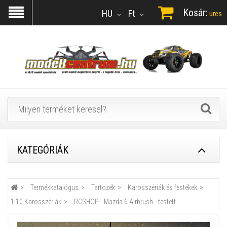
Kosár:
HU
Ft
üres
KATEGÓRIÁK
Termékkatalógus
Tartozék
Karosszériák és festékek
1:10 Karosszériák
RCSHOP - Mazda 6 Airbrush - festett