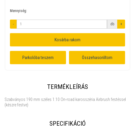
Mennyiség:
-
db
+
Kosárba rakom
Parkolóba teszem
Összehasonlítom
TERMÉKLEÍRÁS
Szabványos 190 mm széles 1:10 On-road karosszéria Airbrush festéssel
(készre festve)
SPECIFIKÁCIÓ