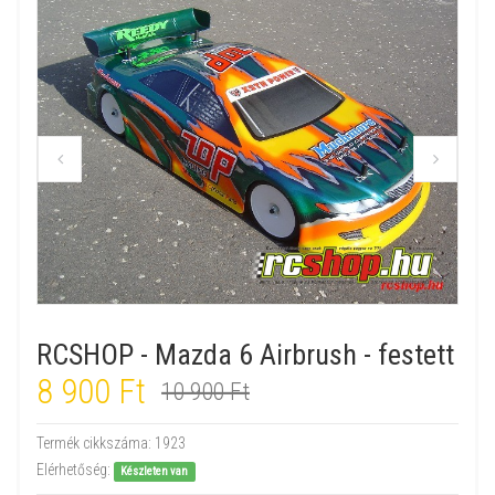
RCSHOP - Mazda 6 Airbrush - festett
8 900 Ft
10 900 Ft
Termék cikkszáma:
1923
Elérhetőség:
Készleten van