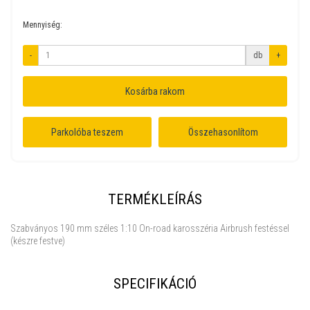
Mennyiség:
-
db
+
Kosárba rakom
Parkolóba teszem
Összehasonlítom
TERMÉKLEÍRÁS
Szabványos 190 mm széles 1:10 On-road karosszéria Airbrush festéssel
(készre festve)
SPECIFIKÁCIÓ