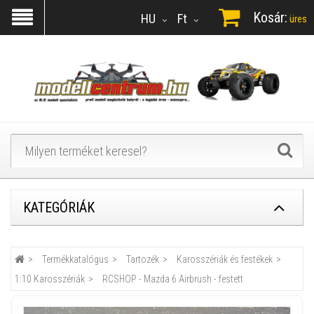
Kosár:
HU
Ft
üres
KATEGÓRIÁK
Termékkatalógus
Tartozék
Karosszériák és festékek
1:10 Karosszériák
RCSHOP - Mazda 6 Airbrush - festett