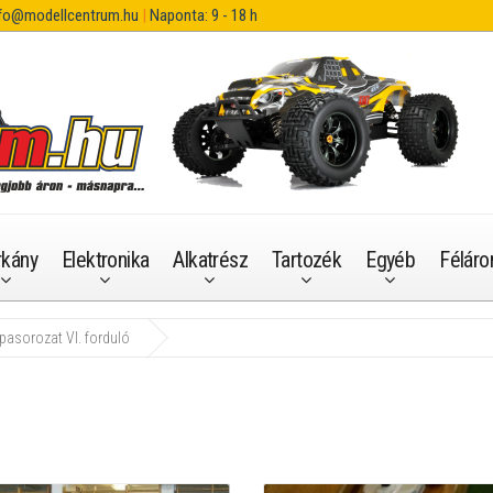
fo@modellcentrum.hu
|
Naponta: 9 - 18 h
rkány
Elektronika
Alkatrész
Tartozék
Egyéb
Féláro
asorozat VI. forduló