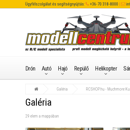
Ügyfélszolgálat és segítségnyújtás:
+36-70 318-8000
|
in
Drón
Autó
Hajó
Repülő
Helikopter
Sá
Galéria
RCSHOP.hu - Muchmore Kup
Galéria
29 elem a mappában