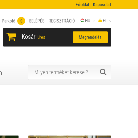
Főoldal
Kapcsolat
HU
Ft
Parkoló
0
BELÉPÉS
REGISZTRÁCIÓ
Kosár:
Megrendelés
üres
n