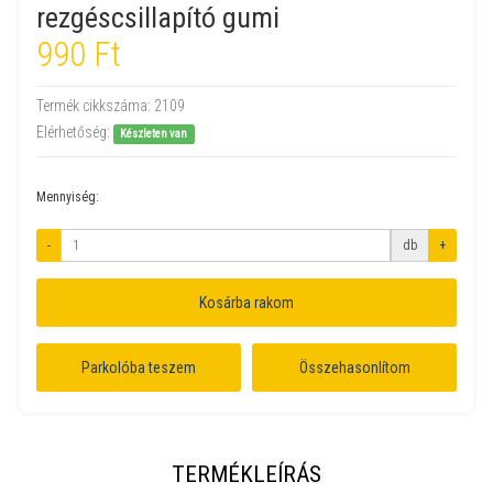
rezgéscsillapító gumi
990 Ft
Termék cikkszáma:
2109
Elérhetőség:
Készleten van
Mennyiség:
-
db
+
Kosárba rakom
Parkolóba teszem
Összehasonlítom
TERMÉKLEÍRÁS