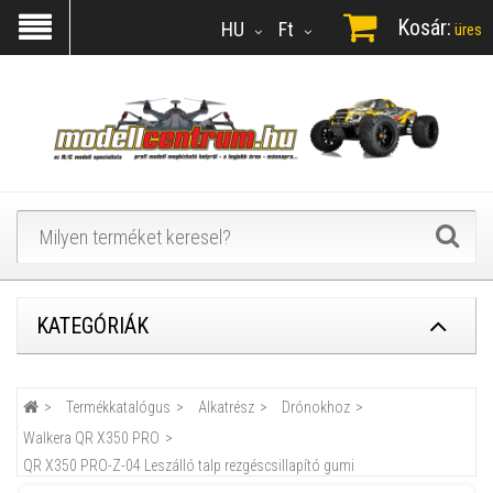
Kosár:
HU
Ft
üres
KATEGÓRIÁK
Termékkatalógus
Alkatrész
Drónokhoz
Walkera QR X350 PRO
QR X350 PRO-Z-04 Leszálló talp rezgéscsillapító gumi