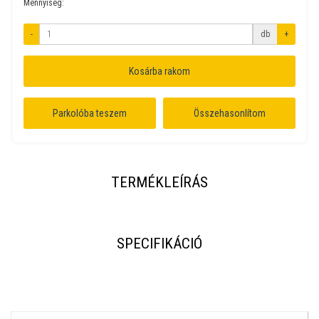
Mennyiség:
-
db
+
Kosárba rakom
Parkolóba teszem
Összehasonlítom
TERMÉKLEÍRÁS
SPECIFIKÁCIÓ