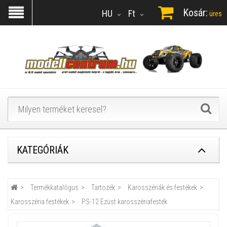
Kosár:
HU
Ft
üres
KATEGÓRIÁK
Termékkatalógus
Tartozék
Karosszériák és festékek
Karosszéria festékek
PS-12 Ezüst karosszériafesték