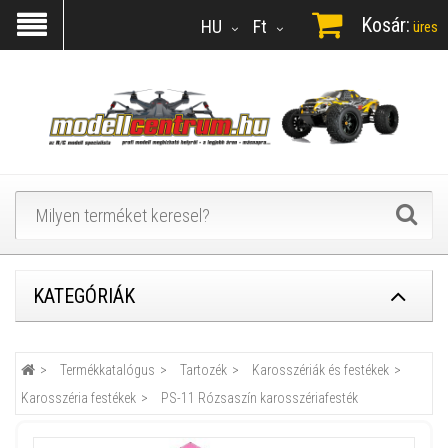
Kosár:
HU
Ft
üres
KATEGÓRIÁK
Termékkatalógus
Tartozék
Karosszériák és festékek
Karosszéria festékek
PS-11 Rózsaszín karosszériafesték