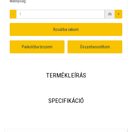
Mennyiség:
-
db
+
Kosárba rakom
Parkolóba teszem
Összehasonlítom
TERMÉKLEÍRÁS
SPECIFIKÁCIÓ