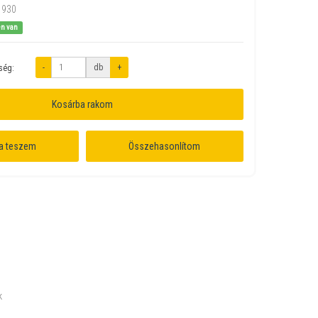
1930
en van
-
db
+
ség:
Kosárba rakom
a teszem
Összehasonlítom
k