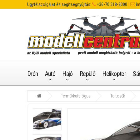
Ügyfélszolgálat és segítségnyújtás:
+36-70 318-8000
|
in
Drón
Autó
Hajó
Repülő
Helikopter
Sá
Termékkatalógus
Tartozék