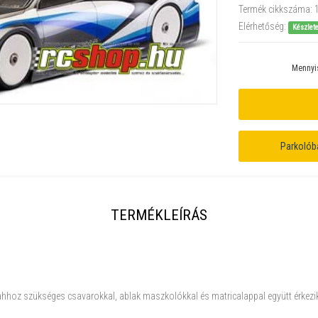
Termék cikkszáma:
Elérhetőség:
Készlet
Mennyi
Parkolób
TERMÉKLEÍRÁS
 ahhoz szükséges csavarokkal, ablak maszkolókkal és matricalappal együtt érkezi