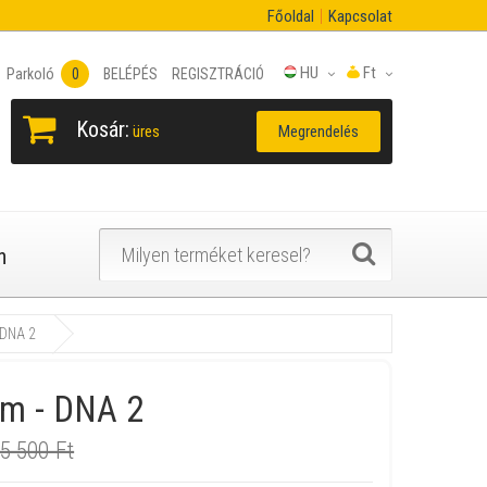
Főoldal
Kapcsolat
HU
Ft
Parkoló
0
BELÉPÉS
REGISZTRÁCIÓ
Kosár:
Megrendelés
üres
n
 DNA 2
rm - DNA 2
5 500 Ft