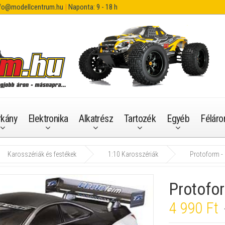
fo@modellcentrum.hu
|
Naponta: 9 - 18 h
rkány
Elektronika
Alkatrész
Tartozék
Egyéb
Féláro
Karosszériák és festékek
1:10 Karosszériák
Protoform -
Protofo
4 990 Ft