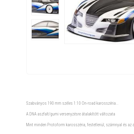
Szabványos 190 mm széles 1:10 On-road karosszéria...
A DNA aszfalt/gumi versenyzésre átalakítótt változata
Mint minden Protoform karosszéria, festetlenül, szárnnyal és az