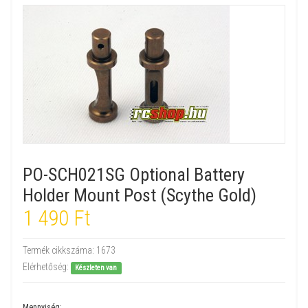
PO-SCH021SG Optional Battery
Holder Mount Post (Scythe Gold)
1 490 Ft
Termék cikkszáma:
1673
Elérhetőség:
Készleten van
Mennyiség: