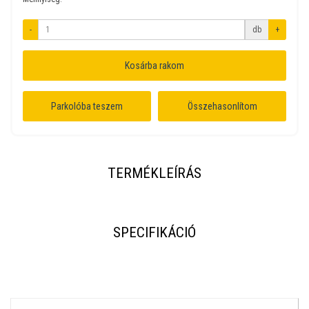
-
db
+
Kosárba rakom
Parkolóba teszem
Összehasonlítom
TERMÉKLEÍRÁS
SPECIFIKÁCIÓ