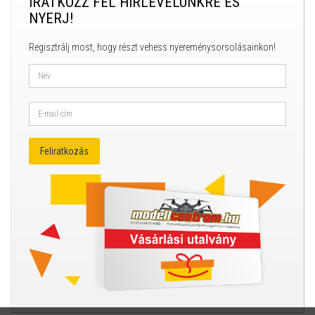
IRATKOZZ FEL HÍRLEVELÜNKRE ÉS
NYERJ!
Regisztrálj most, hogy részt vehess nyereménysorsolásainkon!