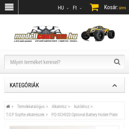
Kosár:
HU
Ft
üres
KATEGÓRIÁK
Termékkatalógus
Alkatrész
Autókhoz
T.O.P Scythe alkatrészek
PO-SCH020 Optional Battery Holder Plate