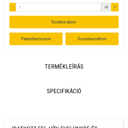
-
db
+
Kosárba rakom
Parkolóba teszem
Összehasonlítom
TERMÉKLEÍRÁS
SPECIFIKÁCIÓ