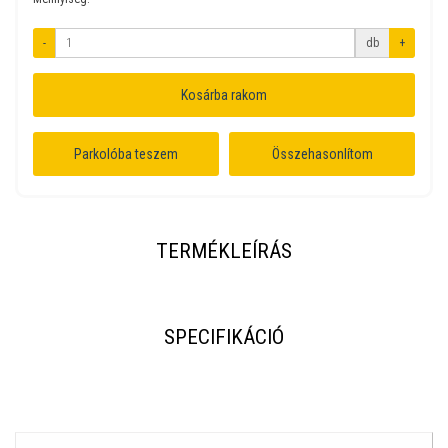
-
db
+
Kosárba rakom
Parkolóba teszem
Összehasonlítom
TERMÉKLEÍRÁS
SPECIFIKÁCIÓ