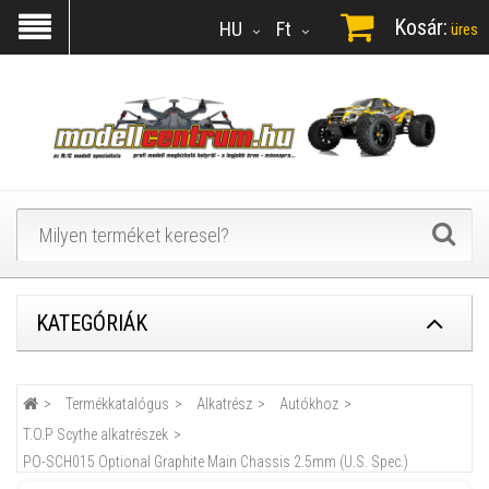
Kosár:
HU
Ft
üres
KATEGÓRIÁK
Termékkatalógus
Alkatrész
Autókhoz
T.O.P Scythe alkatrészek
PO-SCH015 Optional Graphite Main Chassis 2.5mm (U.S. Spec.)