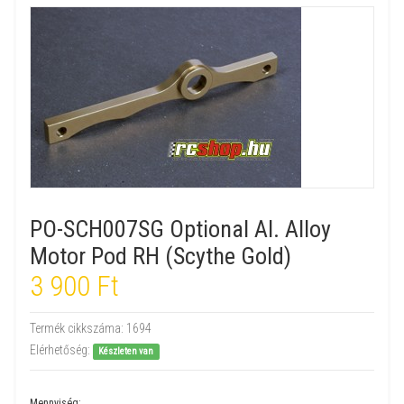
PO-SCH007SG Optional Al. Alloy
Motor Pod RH (Scythe Gold)
3 900 Ft
Termék cikkszáma:
1694
Elérhetőség:
Készleten van
Mennyiség: