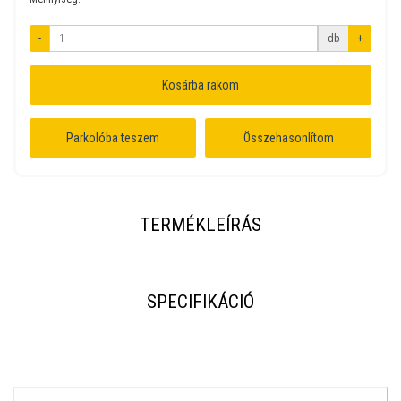
-
db
+
Kosárba rakom
Parkolóba teszem
Összehasonlítom
TERMÉKLEÍRÁS
SPECIFIKÁCIÓ