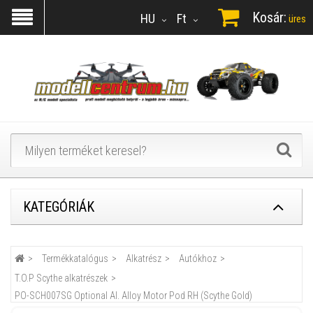
Kosár:
HU
Ft
üres
KATEGÓRIÁK
Termékkatalógus
Alkatrész
Autókhoz
T.O.P Scythe alkatrészek
PO-SCH007SG Optional Al. Alloy Motor Pod RH (Scythe Gold)