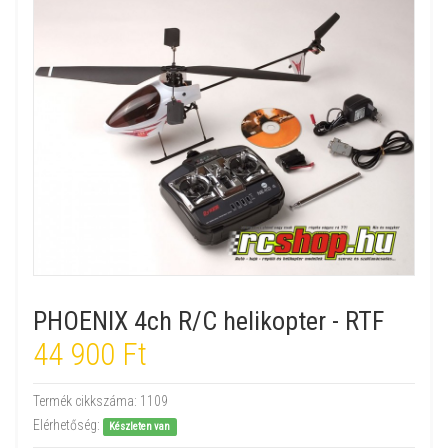
PHOENIX 4ch R/C helikopter - RTF
44 900 Ft
Termék cikkszáma:
1109
Elérhetőség:
Készleten van