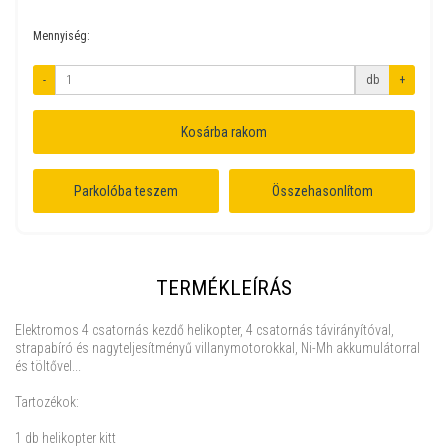
Mennyiség:
-
db
+
Kosárba rakom
Parkolóba teszem
Összehasonlítom
TERMÉKLEÍRÁS
Elektromos 4 csatornás kezdő helikopter, 4 csatornás távirányítóval,
strapabíró és nagyteljesítményű villanymotorokkal, Ni-Mh akkumulátorral
és töltővel...
Tartozékok:
1 db helikopter kitt