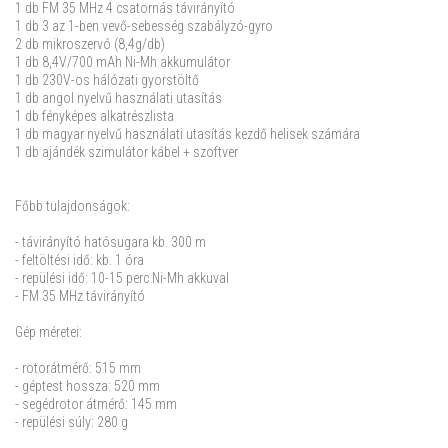
1 db FM 35 MHz 4 csatornás távirányító
1 db 3 az 1-ben vevő-sebesség szabályzó-gyro
2 db mikroszervó (8,4g/db)
1 db 8,4V/700 mAh Ni-Mh akkumulátor
1 db 230V-os hálózati gyorstöltő
1 db angol nyelvű használati utasítás
1 db fényképes alkatrészlista
1 db magyar nyelvű használati utasítás kezdő helisek számára
1 db ajándék szimulátor kábel + szoftver
Főbb tulajdonságok:
- távirányító hatósugara kb. 300 m
- feltöltési idő: kb. 1 óra
- repülési idő: 10-15 perc Ni-Mh akkuval
- FM 35 MHz távirányító
Gép méretei:
- rotorátmérő: 515 mm
- géptest hossza: 520 mm
- segédrotor átmérő: 145 mm
- repülési súly: 280 g