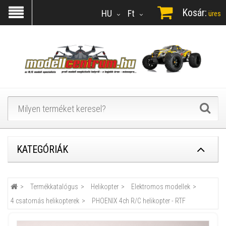
Kosár:
HU
Ft
üres
KATEGÓRIÁK
Termékkatalógus
Helikopter
Elektromos modellek
4 csatornás helikopterek
PHOENIX 4ch R/C helikopter - RTF