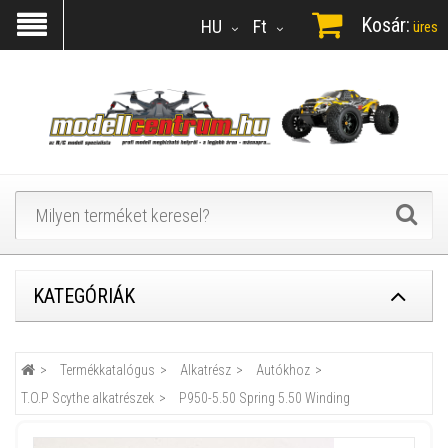
Kosár:
HU
Ft
üres
KATEGÓRIÁK
Termékkatalógus
Alkatrész
Autókhoz
T.O.P Scythe alkatrészek
P950-5.50 Spring 5.50 Winding