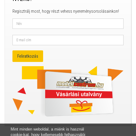
Regisztrálj most, hogy részt vehess nyereménysorsolásainkon!
Mint minden weboldal, a miénk is használ
cookie-kat, hogy kellemesebb felhasználói