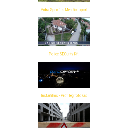
Vidra Speciális Mentőcsoport
Police-SECurity Kft.
Instarfilms - Profi légifotózás