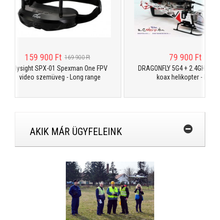
159 900 Ft
79 900 Ft
169 900 Ft
Flysight SPX-01 Spexman One FPV
DRAGONFLY 5G4 + 2.4GHz 4ch 
video szemüveg - Long range
koax helikopter - RTF
AKIK MÁR ÜGYFELEINK