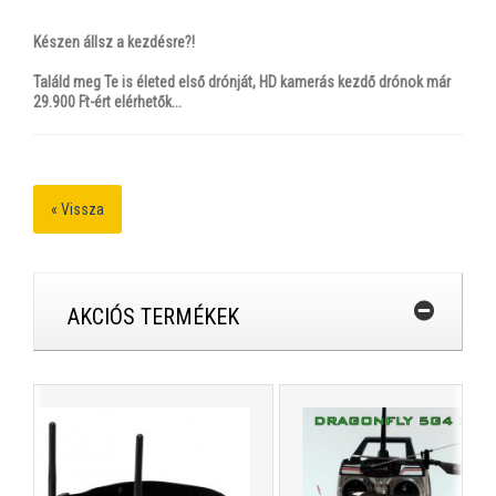
Készen állsz a kezdésre?!
Találd meg Te is életed első drónját, HD kamerás kezdő drónok már
29.900 Ft-ért elérhetők...
« Vissza
AKCIÓS TERMÉKEK