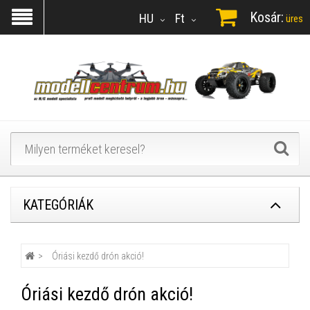
Kosár:
HU
Ft
üres
KATEGÓRIÁK
Óriási kezdő drón akció!
Óriási kezdő drón akció!