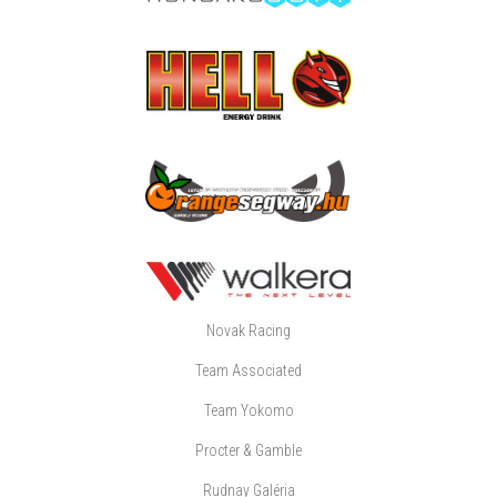
Novak Racing
Team Associated
Team Yokomo
Procter & Gamble
Rudnay Galéria