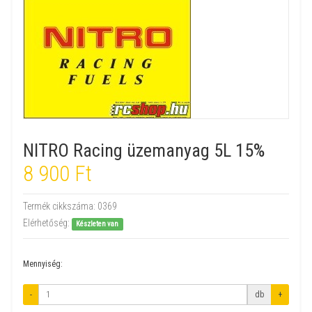
NITRO Racing üzemanyag 5L 15%
8 900 Ft
Termék cikkszáma:
0369
Elérhetőség:
Készleten van
Mennyiség:
-
db
+