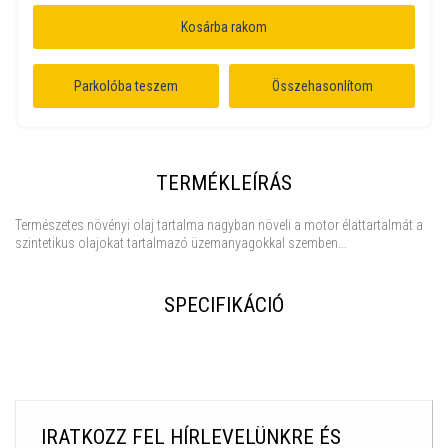
Kosárba rakom
Parkolóba teszem
Összehasonlítom
TERMÉKLEÍRÁS
Természetes növényi olaj tartalma nagyban növeli a motor élattartalmát a
szintetikus olajokat tartalmazó üzemanyagokkal szemben...
SPECIFIKÁCIÓ
IRATKOZZ FEL HÍRLEVELÜNKRE ÉS