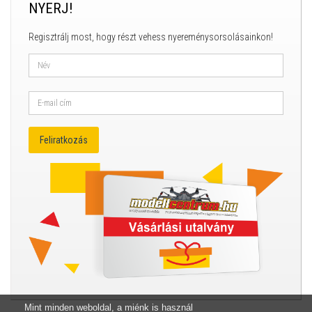
NYERJ!
Regisztrálj most, hogy részt vehess nyereménysorsolásainkon!
Mint minden weboldal, a miénk is használ