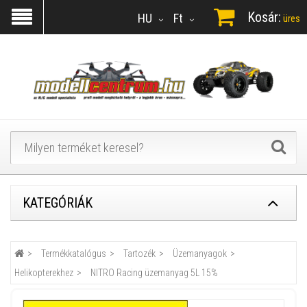
Kosár:
HU
Ft
üres
KATEGÓRIÁK
Termékkatalógus
Tartozék
Üzemanyagok
Helikopterekhez
NITRO Racing üzemanyag 5L 15%