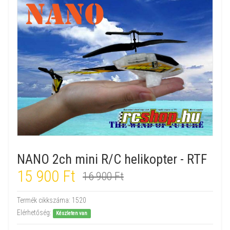
NANO 2ch mini R/C helikopter - RTF
15 900 Ft
16 900 Ft
Termék cikkszáma:
1520
Elérhetőség:
Készleten van