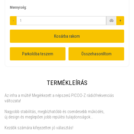
Mennyiség:
-
db
+
Kosárba rakom
Parkolóba teszem
Összehasonlítom
TERMÉKLEÍRÁS
Az infra a múlté! Megérkezett a népszerű PICOO-Z rádiófrekvenciás
változata!
Nagyobb stabilitás, megbízhatóbb és csendesebb működés,
új design és meglepően jobb repülési tulajdonságok...
Kezdők számára kifejezetten jó választás!