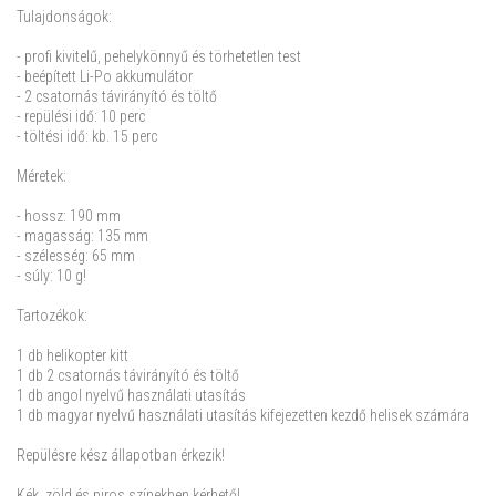
Tulajdonságok:
- profi kivitelű, pehelykönnyű és törhetetlen test
- beépített Li-Po akkumulátor
- 2 csatornás távirányító és töltő
- repülési idő: 10 perc
- töltési idő: kb. 15 perc
Méretek:
- hossz: 190 mm
- magasság: 135 mm
- szélesség: 65 mm
- súly: 10 g!
Tartozékok:
1 db helikopter kitt
1 db 2 csatornás távirányító és töltő
1 db angol nyelvű használati utasítás
1 db magyar nyelvű használati utasítás kifejezetten kezdő helisek számára
Repülésre kész állapotban érkezik!
Kék, zöld és piros színekben kérhető!