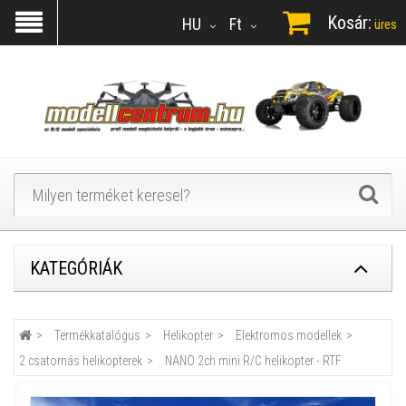
Kosár:
HU
Ft
üres
KATEGÓRIÁK
Termékkatalógus
Helikopter
Elektromos modellek
2 csatornás helikopterek
NANO 2ch mini R/C helikopter - RTF