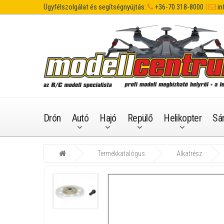
Ügyfélszolgálat és segítségnyújtás:
+36-70 318-8000
|
in
Drón
Autó
Hajó
Repülő
Helikopter
Sá
Termékkatalógus
Alkatrész