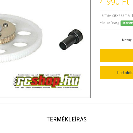
4 990 Ft
Termék cikkszáma:
Elérhetőség:
Készlet
Mennyi
Parkolób
TERMÉKLEÍRÁS