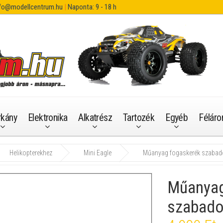
fo@modellcentrum.hu
|
Naponta: 9 - 18 h
rkány
Elektronika
Alkatrész
Tartozék
Egyéb
Féláro
Helikopterekhez
Mini Eagle
Műanyag fogaskerék szabad
Műanyag
szabado