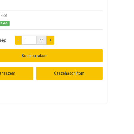
1338
en van
-
db
+
ség:
Kosárba rakom
a teszem
Összehasonlítom