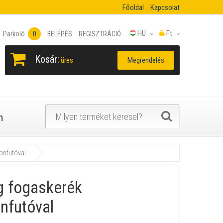
Főoldal
Kapcsolat
HU
Ft
Parkoló
0
BELÉPÉS
REGISZTRÁCIÓ
Kosár:
Megrendelés
üres
n
onfutóval
 fogaskerék
nfutóval