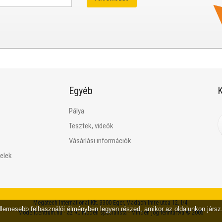
Egyéb
K
Pálya
Tesztek, videók
Vásárlási információk
telek
Megatech International Kft.
3300 Eger, Madách Imre utca 12. I/4.
ellemesebb felhasználói élményben legyen részed, amikor az oldalunkon jár
Modellcentrum.hu - az RC modell specialista - Minden jog fenntartva © 2005