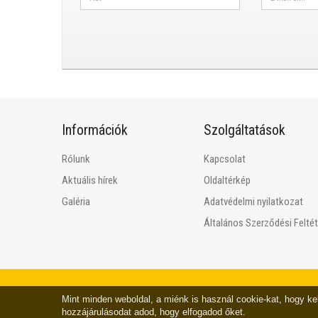
Információk
Szolgáltatások
Rólunk
Kapcsolat
Aktuális hírek
Oldaltérkép
Galéria
Adatvédelmi nyilatkozat
Általános Szerződési Felté
Mint minden weboldal, a miénk is használ cookie-kat, hogy k
hozzájárulásodat adod, hogy elfogadod őket.