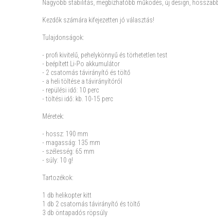
Nagyobb stabilitás, megbízhatóbb működés, új design, hosszabb r
Kezdők számára kifejezetten jó választás!
Tulajdonságok:
- profi kivitelű, pehelykönnyű és törhetetlen test
- beépített Li-Po akkumulátor
- 2 csatornás távirányító és töltő
- a heli töltése a távirányítóról
- repülési idő: 10 perc
- töltési idő: kb. 10-15 perc
Méretek:
- hossz: 190 mm
- magasság: 135 mm
- szélesség: 65 mm
- súly: 10 g!
Tartozékok:
1 db helikopter kitt
1 db 2 csatornás távirányító és töltő
3 db öntapadós röpsúly