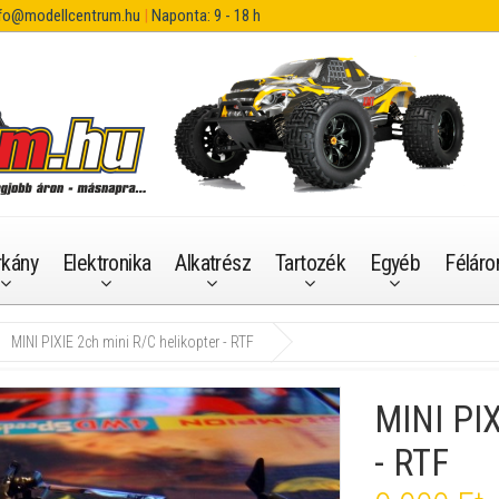
fo@modellcentrum.hu
|
Naponta: 9 - 18 h
rkány
Elektronika
Alkatrész
Tartozék
Egyéb
Féláro
MINI PIXIE 2ch mini R/C helikopter - RTF
MINI PIX
- RTF