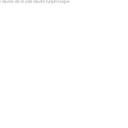
epülési idő és jobb repülési tulajdonságok...