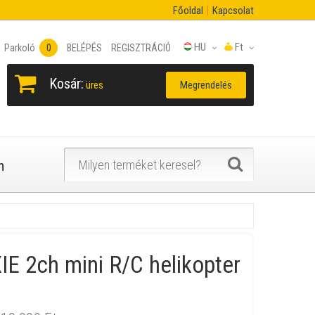
Főoldal
Kapcsolat
HU
Ft
Parkoló
0
BELÉPÉS
REGISZTRÁCIÓ
Kosár:
Megrendelés
üres
n
IE 2ch mini R/C helikopter