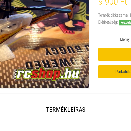
9 900 Ft
Termék cikkszáma:
Elérhetőség:
Készlet
Mennyi
Parkolób
TERMÉKLEÍRÁS