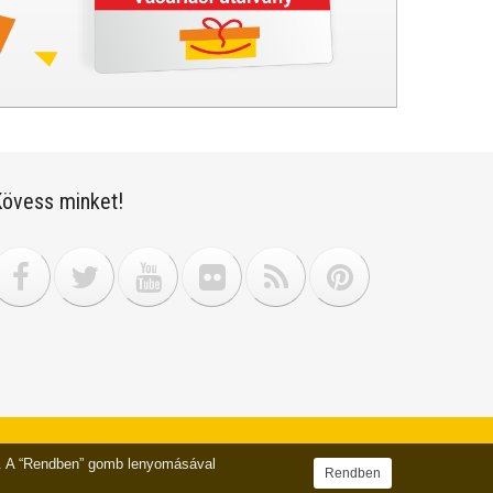
övess minket!
sz. A “Rendben” gomb lenyomásával
Rendben