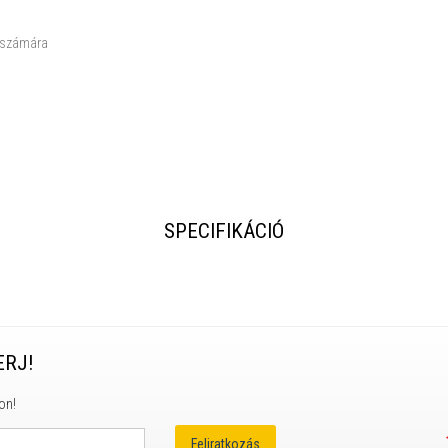
k számára
SPECIFIKÁCIÓ
ERJ!
on!