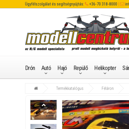
Ügyfélszolgálat és segítségnyújtás:
+36-70 318-8000
|
in
Drón
Autó
Hajó
Repülő
Helikopter
Sá
Termékkatalógus
Féláron