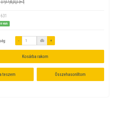
19 900 Ft
1631
en van
-
db
+
ség:
Kosárba rakom
a teszem
Összehasonlítom