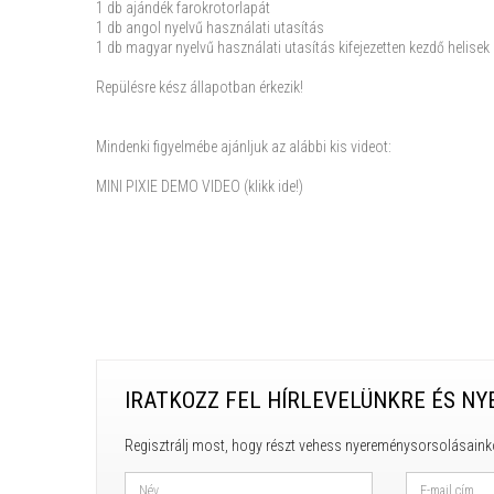
1 db ajándék farokrotorlapát
1 db angol nyelvű használati utasítás
1 db magyar nyelvű használati utasítás kifejezetten kezdő helise
Repülésre kész állapotban érkezik!
Mindenki figyelmébe ajánljuk az alábbi kis videot:
MINI PIXIE DEMO VIDEO (klikk ide!)
IRATKOZZ FEL HÍRLEVELÜNKRE ÉS NY
Regisztrálj most, hogy részt vehess nyereménysorsolásaink