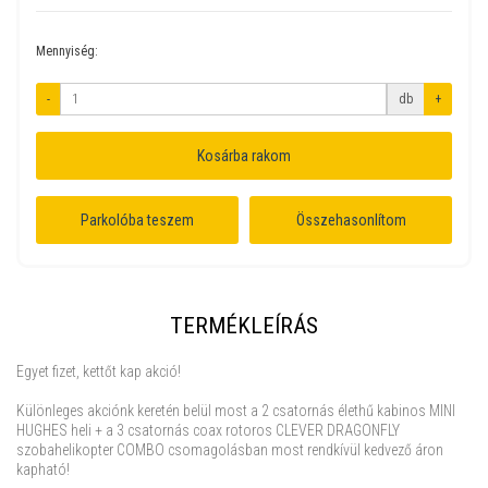
Mennyiség:
-
db
+
Kosárba rakom
Parkolóba teszem
Összehasonlítom
TERMÉKLEÍRÁS
Egyet fizet, kettőt kap akció!
Különleges akciónk keretén belül most a 2 csatornás élethű kabinos MINI
HUGHES heli + a 3 csatornás coax rotoros CLEVER DRAGONFLY
szobahelikopter COMBO csomagolásban most rendkívül kedvező áron
kapható!