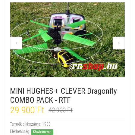
MINI HUGHES + CLEVER Dragonfly
COMBO PACK - RTF
29 900 Ft
42 900 Ft
Termék cikkszáma:
1903
Elérhetőség:
Készleten van