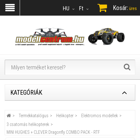
Kosár:
HU
Ft
üres
KATEGÓRIÁK
Termékkatalógus
Helikopter
Elektromos modellek
3 csatornás helikopterek
MINI HUGHES + CLEVER Dragonfly COMBO PACK - RTF