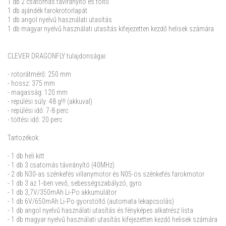
1 db 2 csatornás távirányító és töltő
1 db ajándék farokrotorlapát
1 db angol nyelvű használati utasítás
1 db magyar nyelvű használati utasítás kifejezetten kezdő helisek számára
CLEVER DRAGONFLY tulajdonságai:
- rotorátmérő: 250 mm
- hossz: 375 mm
- magasság: 120 mm
- repülési súly: 48 g!!! (akkuval)
- repülési idő: 7-8 perc
- töltési idő: 20 perc
Tartozékok:
- 1 db heli kitt
- 1 db 3 csatornás távirányító (40MHz)
- 2 db N30-as szénkefés villanymotor és N05-ös szénkefés farokmotor
- 1 db 3 az 1-ben vevő, sebességszabályzó, gyro
- 1 db 3,7V/350mAh Li-Po akkumulátor
- 1 db 6V/650mAh Li-Po gyorstöltő (automata lekapcsolás)
- 1 db angol nyelvű használati utasítás és fényképes alkatrész lista
- 1 db magyar nyelvű használati utasítás kifejezetten kezdő helisek számára