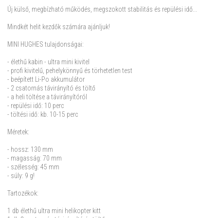
Új külső, megbízható működés, megszokott stabilitás és repülési idő...
Mindkét helit kezdők számára ajánljuk!
MINI HUGHES tulajdonságai:
- élethű kabin - ultra mini kivitel
- profi kivitelű, pehelykönnyű és törhetetlen test
- beépített Li-Po akkumulátor
- 2 csatornás távirányító és töltő
- a heli töltése a távirányítóról
- repülési idő: 10 perc
- töltési idő: kb. 10-15 perc
Méretek:
- hossz: 130 mm
- magasság: 70 mm
- szélesség: 45 mm
- súly: 9 g!
Tartozékok:
1 db élethű ultra mini helikopter kitt