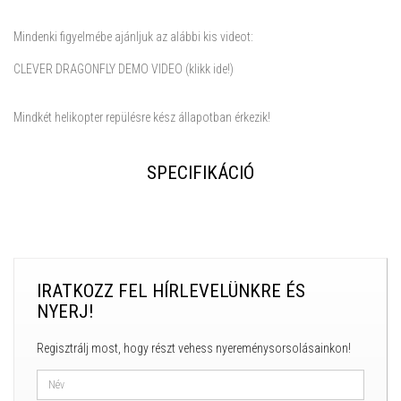
Mindenki figyelmébe ajánljuk az alábbi kis videot:
CLEVER DRAGONFLY DEMO VIDEO (klikk ide!)
Mindkét helikopter repülésre kész állapotban érkezik!
SPECIFIKÁCIÓ
IRATKOZZ FEL HÍRLEVELÜNKRE ÉS
NYERJ!
Regisztrálj most, hogy részt vehess nyereménysorsolásainkon!