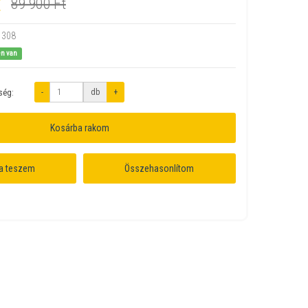
t
89 900 Ft
1308
en van
-
db
+
ség:
Kosárba rakom
a teszem
Összehasonlítom