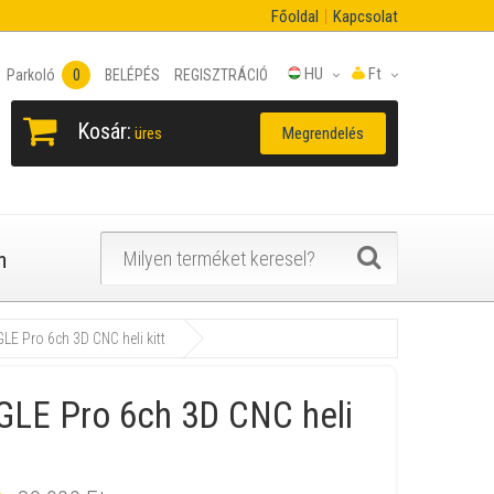
Főoldal
Kapcsolat
HU
Ft
Parkoló
0
BELÉPÉS
REGISZTRÁCIÓ
Kosár:
Megrendelés
üres
n
LE Pro 6ch 3D CNC heli kitt
GLE Pro 6ch 3D CNC heli