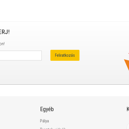
ERJ!
on!
Egyéb
K
Pálya