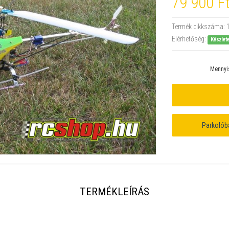
79 900 F
Termék cikkszáma:
Elérhetőség:
Készlet
Mennyi
Parkolób
TERMÉKLEÍRÁS