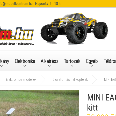
fo@modellcentrum.hu
|
Naponta: 9 - 18 h
rkány
Elektronika
Alkatrész
Tartozék
Egyéb
Féláro
Elektromos modellek
6 csatornás helikopterek
MINI EAG
MINI EA
kitt