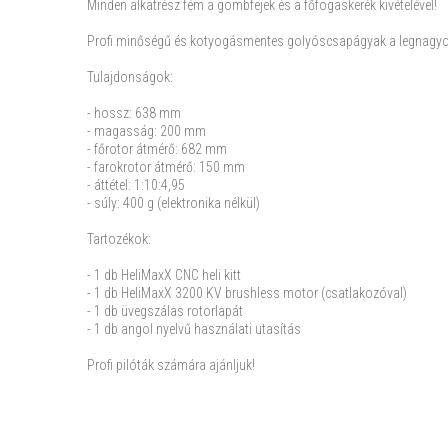
Minden alkatrész fém a gömbfejek és a főfogaskerék kivételével!
Profi minőségű és kotyogásmentes golyóscsapágyak a legnagyobb
Tulajdonságok:
- hossz: 638 mm
- magasság: 200 mm
- főrotor átmérő: 682 mm
- farokrotor átmérő: 150 mm
- áttétel: 1:10:4,95
- súly: 400 g (elektronika nélkül)
Tartozékok:
- 1 db HeliMaxX CNC heli kitt
- 1 db HeliMaxX 3200 KV brushless motor (csatlakozóval)
- 1 db üvegszálas rotorlapát
- 1 db angol nyelvű használati utasítás
Profi pilóták számára ajánljuk!