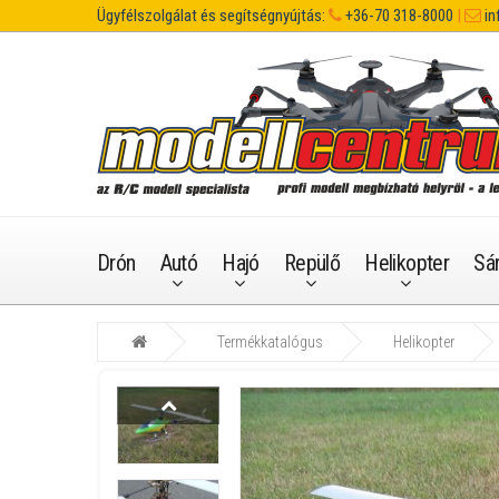
Ügyfélszolgálat és segítségnyújtás:
+36-70 318-8000
|
in
Drón
Autó
Hajó
Repülő
Helikopter
Sá
Termékkatalógus
Helikopter