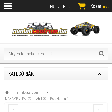
Kosár:
HU
Ft
üres
KATEGÓRIÁK
Termékkatalógus
MAXAMP 7,4V/1200mAh 10C Li-Po akkumulátor