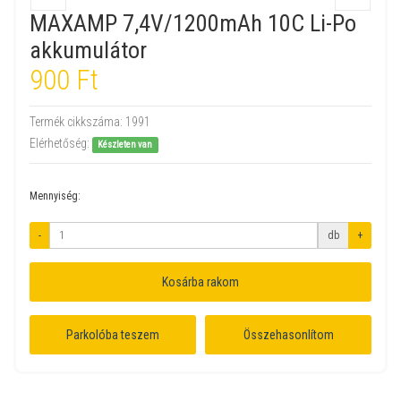
MAXAMP 7,4V/1200mAh 10C Li-Po
akkumulátor
900 Ft
Termék cikkszáma:
1991
Elérhetőség:
Készleten van
Mennyiség:
-
db
+
Kosárba rakom
Parkolóba teszem
Összehasonlítom