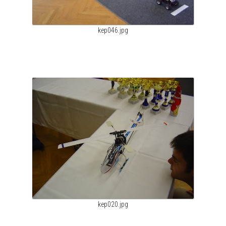
kep046.jpg
kep020.jpg