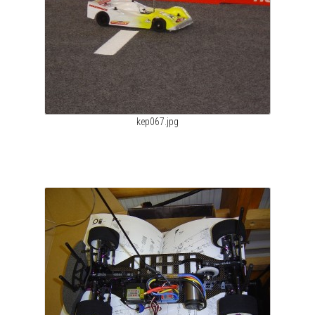
kep067.jpg