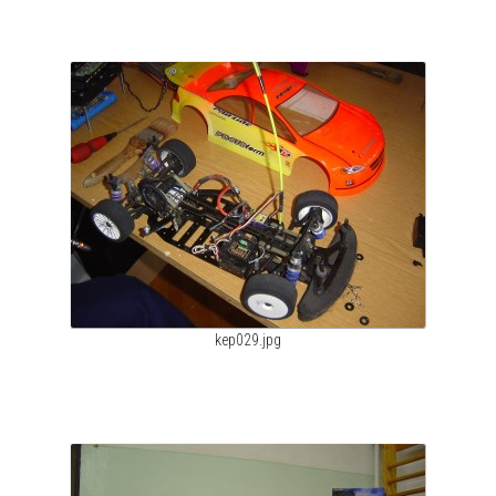
kep029.jpg