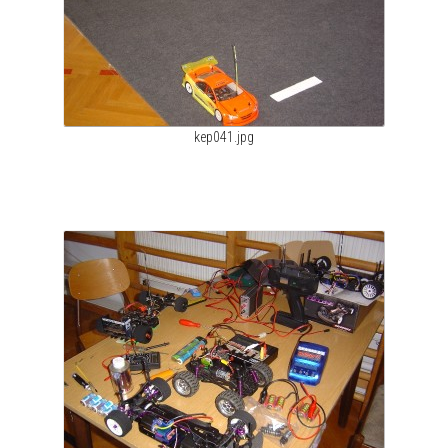
kep041.jpg