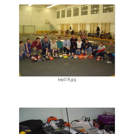
kep078.jpg