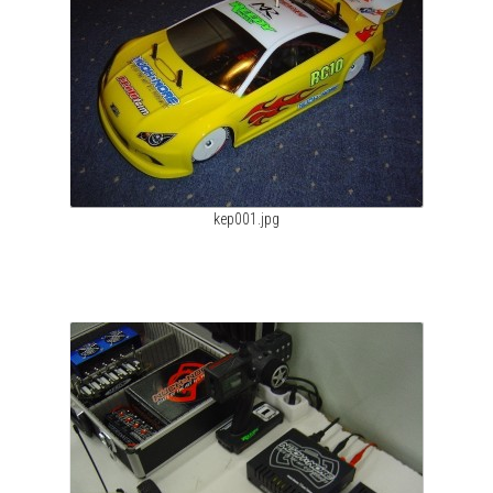
kep001.jpg