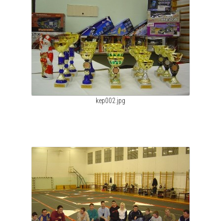
kep002.jpg