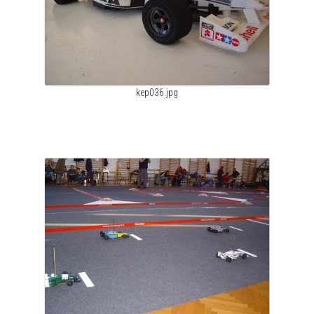
kep036.jpg