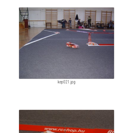
kep021.jpg