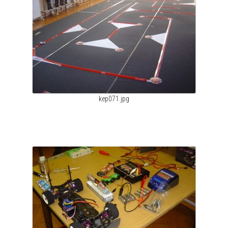
kep071.jpg