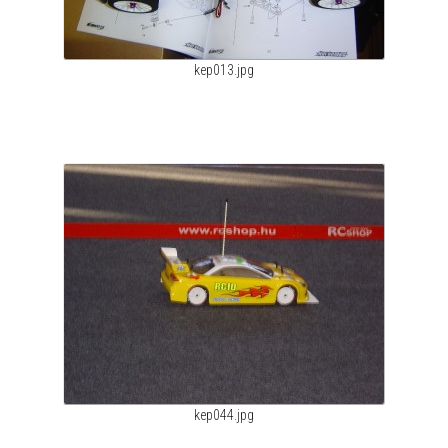
kep013.jpg
kep044.jpg