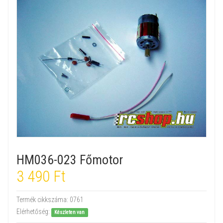
HM036-023 Főmotor
3 490 Ft
Termék cikkszáma:
0761
Elérhetőség:
Készleten van