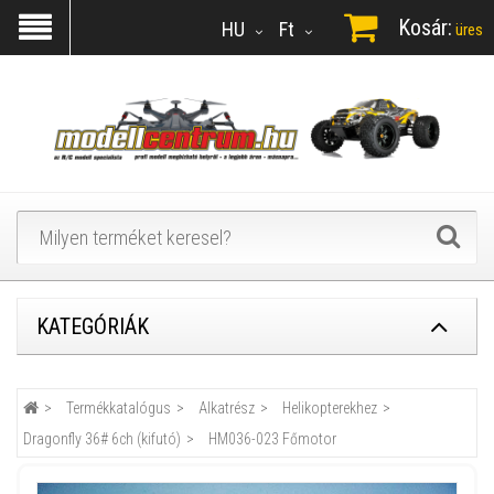
Kosár:
HU
Ft
üres
KATEGÓRIÁK
Termékkatalógus
Alkatrész
Helikopterekhez
Dragonfly 36# 6ch (kifutó)
HM036-023 Főmotor