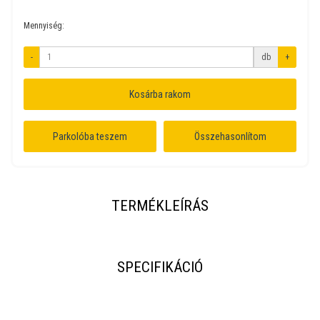
Mennyiség:
-
db
+
Kosárba rakom
Parkolóba teszem
Összehasonlítom
TERMÉKLEÍRÁS
SPECIFIKÁCIÓ