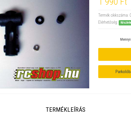
1 990 Ft
Termék cikkszáma:
Elérhetőség:
Készlet
Mennyi
Parkolób
TERMÉKLEÍRÁS