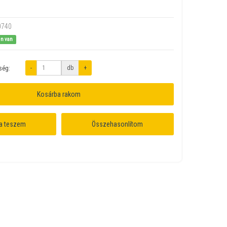
0740
en van
-
db
+
ség:
Kosárba rakom
a teszem
Összehasonlítom