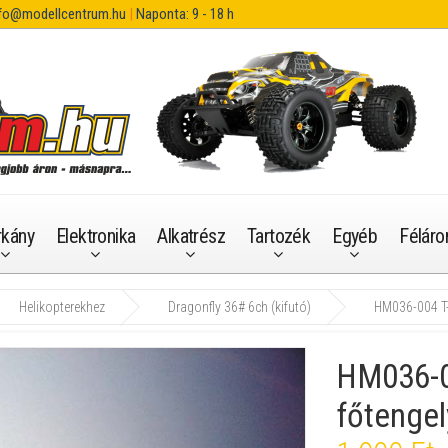
fo@modellcentrum.hu
|
Naponta: 9 - 18 h
rkány
Elektronika
Alkatrész
Tartozék
Egyéb
Féláro
Helikopterekhez
Dragonfly 36# 6ch (kifutó)
HM036-004 T-
HM036-0
főtengel