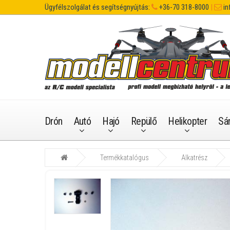
Ügyfélszolgálat és segítségnyújtás:
+36-70 318-8000
|
in
Drón
Autó
Hajó
Repülő
Helikopter
Sá
Termékkatalógus
Alkatrész