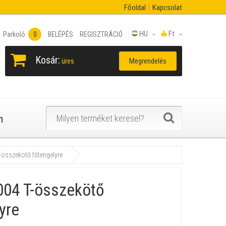
Főoldal
Kapcsolat
HU
Ft
Parkoló
0
BELÉPÉS
REGISZTRÁCIÓ
Kosár:
Megrendelés
üres
n
összekötő főtengelyre
04 T-összekötő
yre