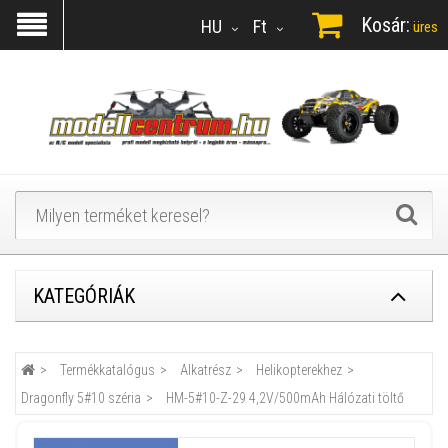
Kosár:
HU
Ft
üres
KATEGÓRIÁK
Termékkatalógus
Alkatrész
Helikopterekhez
Dragonfly 5#10 széria
HM-5#10-Z-29 4,2V/500mAh Hálózati töltő