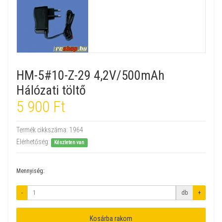
HM-5#10-Z-29 4,2V/500mAh
Hálózati töltő
5 900 Ft
Termék cikkszáma:
1964
Elérhetőség:
Készleten van
Mennyiség:
-
db
+
Kosárba rakom