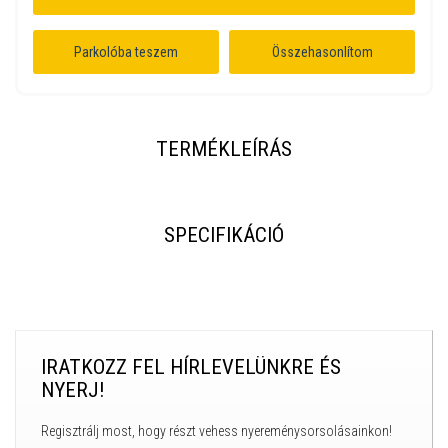
Parkolóba teszem
Összehasonlítom
TERMÉKLEÍRÁS
SPECIFIKÁCIÓ
IRATKOZZ FEL HÍRLEVELÜNKRE ÉS
NYERJ!
Regisztrálj most, hogy részt vehess nyereménysorsolásainkon!