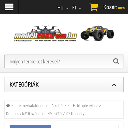
Kosár:
HU
Ft
üres
KATEGÓRIÁK
Termékkatalógus
Alkatrész
Helikopterekhez
Dragonfly 5#10 széria
HM-5#10-Z-02 Röpsúly