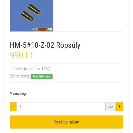
HM-5#10-Z-02 Röpsúly
990 Ft
Termék cikkszáma:
1937
Elérhetőség:
Készleten van
Mennyiség:
-
db
+
Kosárba rakom