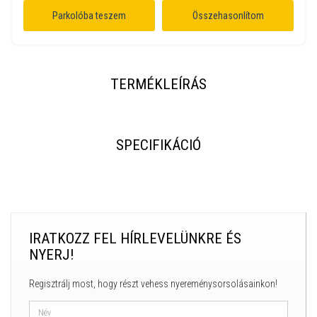
Parkolóba teszem
Összehasonlítom
TERMÉKLEÍRÁS
SPECIFIKÁCIÓ
IRATKOZZ FEL HÍRLEVELÜNKRE ÉS
NYERJ!
Regisztrálj most, hogy részt vehess nyereménysorsolásainkon!