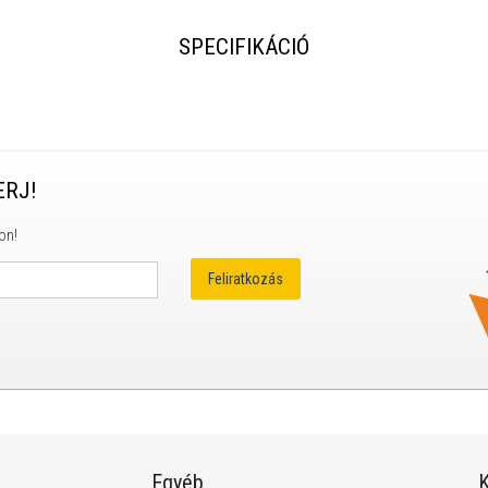
SPECIFIKÁCIÓ
ERJ!
on!
Egyéb
K