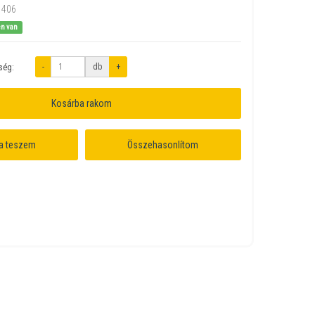
1406
en van
-
db
+
ség:
Kosárba rakom
a teszem
Összehasonlítom