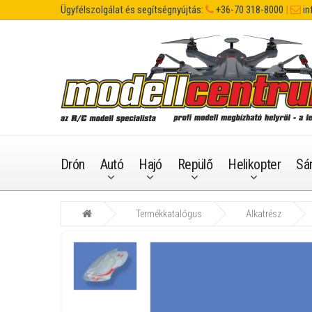
Ügyfélszolgálat és segítségnyújtás:
+36-70 318-8000
|
in
Drón
Autó
Hajó
Repülő
Helikopter
Sá
Termékkatalógus
Alkatrész