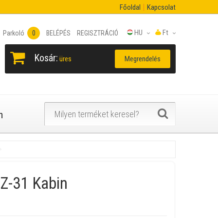
Főoldal
Kapcsolat
HU
Ft
Parkoló
0
BELÉPÉS
REGISZTRÁCIÓ
Kosár:
Megrendelés
üres
n
Z-31 Kabin