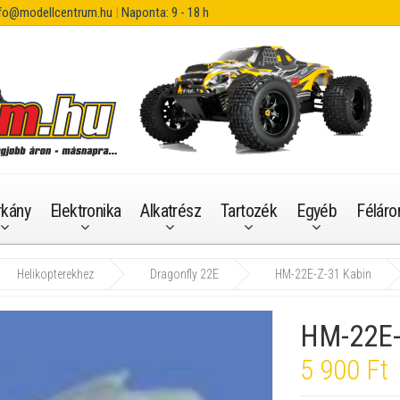
fo@modellcentrum.hu
|
Naponta: 9 - 18 h
rkány
Elektronika
Alkatrész
Tartozék
Egyéb
Féláro
Helikopterekhez
Dragonfly 22E
HM-22E-Z-31 Kabin
HM-22E-
5 900 Ft