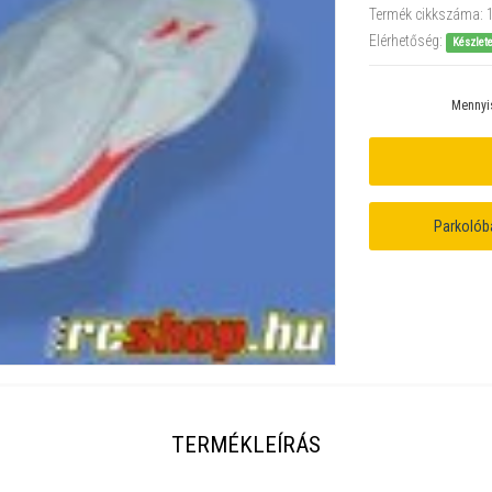
Termék cikkszáma:
Elérhetőség:
Készlet
Mennyi
Parkolób
TERMÉKLEÍRÁS