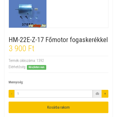
HM-22E-Z-17 Főmotor fogaskerékkel
3 900 Ft
Termék cikkszáma:
1392
Elérhetőség:
Készleten van
Mennyiség:
-
db
+
Kosárba rakom