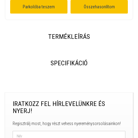
Parkolóba teszem
Összehasonlítom
TERMÉKLEÍRÁS
SPECIFIKÁCIÓ
IRATKOZZ FEL HÍRLEVELÜNKRE ÉS
NYERJ!
Regisztrálj most, hogy részt vehess nyereménysorsolásainkon!