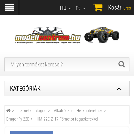
Kosár:
HU
Ft
üres
KATEGÓRIÁK
Termékkatalógus
Alkatrész
Helikopterekhez
Dragonfly 22E
HM-22E-Z-17 Főmotor fogaskerékkel