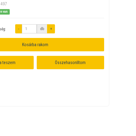
1497
en van
-
db
+
ség:
Kosárba rakom
a teszem
Összehasonlítom