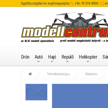
Ügyfélszolgálat és segítségnyújtás:
+36-70 318-8000
|
in
Drón
Autó
Hajó
Repülő
Helikopter
Sá
Termékkatalógus
Alkatrész