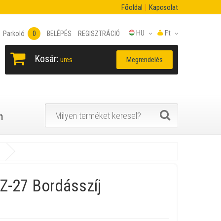
Főoldal
Kapcsolat
HU
Ft
Parkoló
0
BELÉPÉS
REGISZTRÁCIÓ
Kosár:
Megrendelés
üres
n
Z-27 Bordásszíj