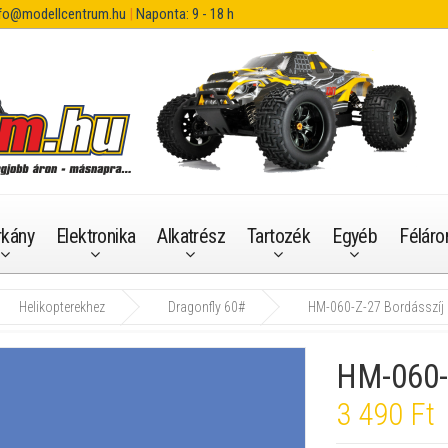
fo@modellcentrum.hu
|
Naponta: 9 - 18 h
rkány
Elektronika
Alkatrész
Tartozék
Egyéb
Féláro
Helikopterekhez
Dragonfly 60#
HM-060-Z-27 Bordásszíj
HM-060-
3 490 Ft