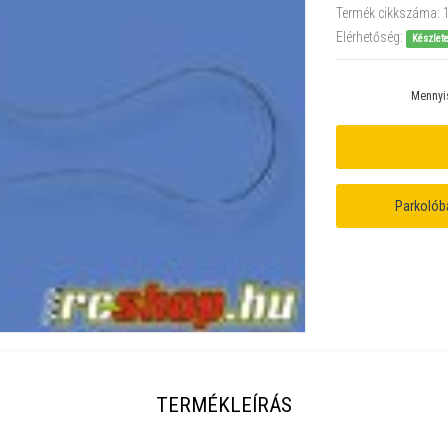
Termék cikkszáma:
Elérhetőség:
Készlet
Mennyi
Parkolób
TERMÉKLEÍRÁS