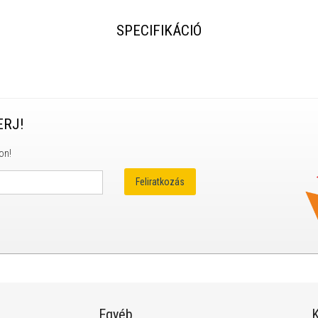
SPECIFIKÁCIÓ
ERJ!
on!
Egyéb
K