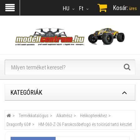
Kosár:
HU
Ft
üres
KATEGÓRIÁK
Termékkatalógus
Alkatrész
Helikopterekhez
Dragonfly 60#
HM-060-Z-26 Farokcsőbefogó és tolórúd tartó készlet