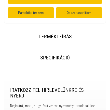
Parkolóba teszem
Összehasonlítom
TERMÉKLEÍRÁS
SPECIFIKÁCIÓ
IRATKOZZ FEL HÍRLEVELÜNKRE ÉS
NYERJ!
Regisztrálj most, hogy részt vehess nyereménysorsolásainkon!