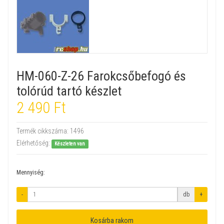
HM-060-Z-26 Farokcsőbefogó és
tolórúd tartó készlet
2 490 Ft
Termék cikkszáma:
1496
Elérhetőség:
Készleten van
Mennyiség:
-
db
+
Kosárba rakom