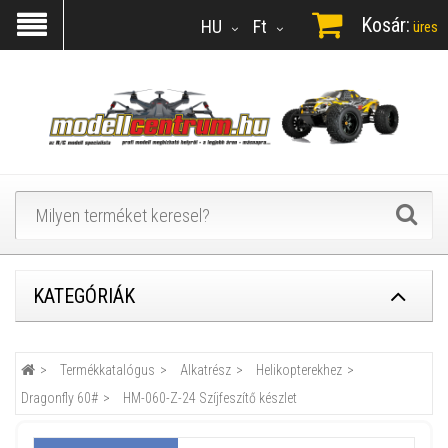
Kosár:
HU
Ft
üres
KATEGÓRIÁK
Termékkatalógus
Alkatrész
Helikopterekhez
Dragonfly 60#
HM-060-Z-24 Szíjfeszítő készlet