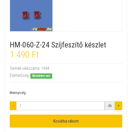
HM-060-Z-24 Szíjfeszítő készlet
1 490 Ft
Termék cikkszáma:
1494
Elérhetőség:
Készleten van
Mennyiség:
-
db
+
Kosárba rakom