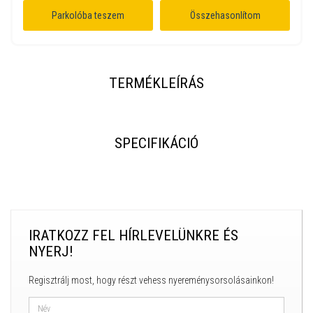
Parkolóba teszem
Összehasonlítom
TERMÉKLEÍRÁS
SPECIFIKÁCIÓ
IRATKOZZ FEL HÍRLEVELÜNKRE ÉS
NYERJ!
Regisztrálj most, hogy részt vehess nyereménysorsolásainkon!