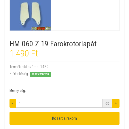
HM-060-Z-19 Farokrotorlapát
1 490 Ft
Termék cikkszáma:
1489
Elérhetőség:
Készleten van
Mennyiség:
-
db
+
Kosárba rakom