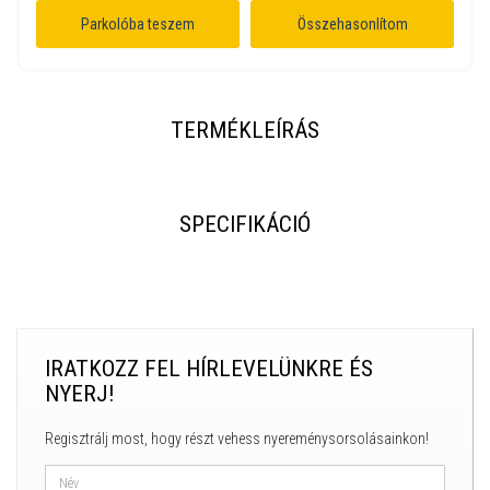
Parkolóba teszem
Összehasonlítom
TERMÉKLEÍRÁS
SPECIFIKÁCIÓ
IRATKOZZ FEL HÍRLEVELÜNKRE ÉS
NYERJ!
Regisztrálj most, hogy részt vehess nyereménysorsolásainkon!