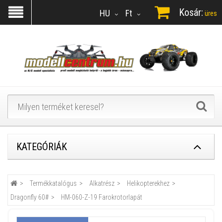
Kosár:
HU
Ft
üres
KATEGÓRIÁK
Termékkatalógus
Alkatrész
Helikopterekhez
Dragonfly 60#
HM-060-Z-19 Farokrotorlapát