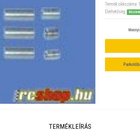
Termék cikkszáma:
Elérhetőség:
Készlet
Mennyi
Parkolób
TERMÉKLEÍRÁS