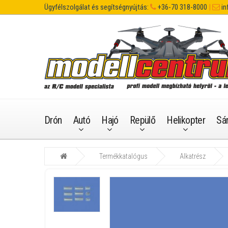
Ügyfélszolgálat és segítségnyújtás:
+36-70 318-8000
|
in
Drón
Autó
Hajó
Repülő
Helikopter
Sá
Termékkatalógus
Alkatrész