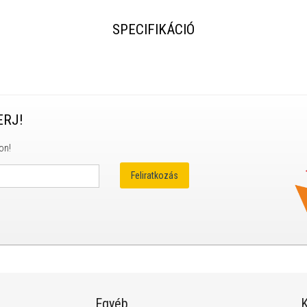
SPECIFIKÁCIÓ
ERJ!
on!
Egyéb
K