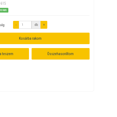
1615
en van
-
db
+
ség:
Kosárba rakom
a teszem
Összehasonlítom