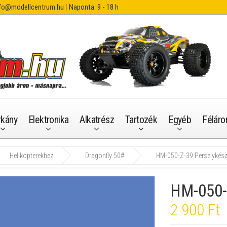
fo@modellcentrum.hu
|
Naponta: 9 - 18 h
rkány
Elektronika
Alkatrész
Tartozék
Egyéb
Féláro
Helikopterekhez
Dragonfly 50#
HM-050-Z-39 Perselykész
HM-050-
2 900 Ft