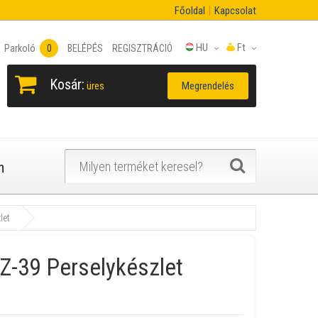
Főoldal
Kapcsolat
HU
Ft
Parkoló
0
BELÉPÉS
REGISZTRÁCIÓ
Kosár:
Megrendelés
üres
n
let
Z-39 Perselykészlet