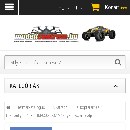
Kosár:
HU
Ft
üres
KATEGÓRIÁK
Termékkatalógus
Alkatrész
Helikopterekhez
Dragonfly 50#
HM-050-Z-37 Műanyag leszállótalp