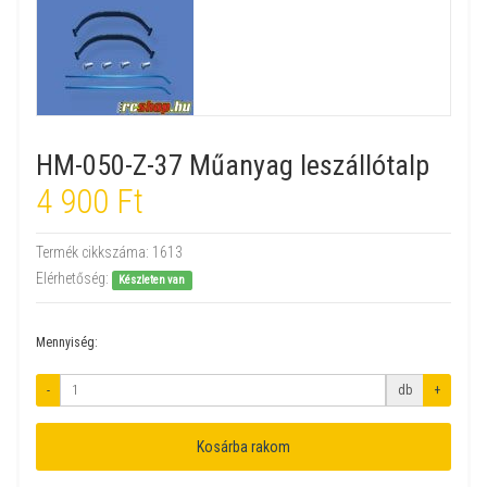
HM-050-Z-37 Műanyag leszállótalp
4 900 Ft
Termék cikkszáma:
1613
Elérhetőség:
Készleten van
Mennyiség:
-
db
+
Kosárba rakom