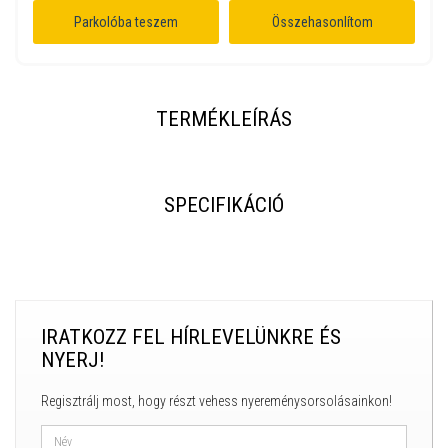
Parkolóba teszem
Összehasonlítom
TERMÉKLEÍRÁS
SPECIFIKÁCIÓ
IRATKOZZ FEL HÍRLEVELÜNKRE ÉS
NYERJ!
Regisztrálj most, hogy részt vehess nyereménysorsolásainkon!