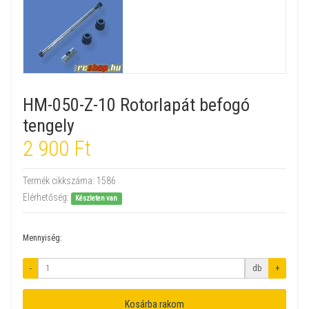
HM-050-Z-10 Rotorlapát befogó
tengely
2 900 Ft
Termék cikkszáma:
1586
Elérhetőség:
Készleten van
Mennyiség:
-
db
+
Kosárba rakom