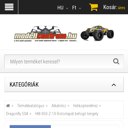
Kosár:
HU
Ft
üres
KATEGÓRIÁK
Termékkatalógus
Alkatrész
Helikopterekhez
Dragonfly 50#
HM-050-Z-10 Rotorlapát befogó tengely