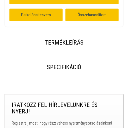
Parkolóba teszem
Összehasonlítom
TERMÉKLEÍRÁS
SPECIFIKÁCIÓ
IRATKOZZ FEL HÍRLEVELÜNKRE ÉS
NYERJ!
Regisztrálj most, hogy részt vehess nyereménysorsolásainkon!