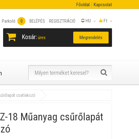
Főoldal
Kapcsolat
HU
Ft
Parkoló
0
BELÉPÉS
REGISZTRÁCIÓ
Kosár:
Megrendelés
üres
n
űrőlapát csatlakozó
Z-18 Műanyag csűrőlapát
ozó