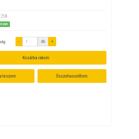
1258
en van
-
db
+
ség:
Kosárba rakom
a teszem
Összehasonlítom