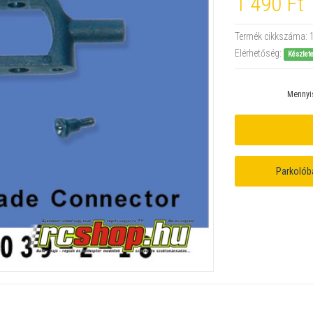
1 490 Ft
Termék cikkszáma:
Elérhetőség:
Készlet
Mennyi
Parkolób