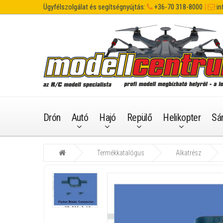
Ügyfélszolgálat és segítségnyújtás:
+36-70 318-8000
|
in
Drón
Autó
Hajó
Repülő
Helikopter
Sá
Termékkatalógus
Alkatrész