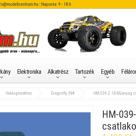
fo@modellcentrum.hu
|
Naponta: 9 - 18 h
rkány
Elektronika
Alkatrész
Tartozék
Egyéb
Féláro
Helikopterekhez
Dragonfly 39#
HM-039-Z-18 Műanyag cs
HM-039-
csatlak