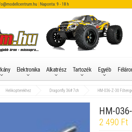
fo@modellcentrum.hu
|
Naponta: 9 - 18 h
rkány
Elektronika
Alkatrész
Tartozék
Egyéb
Féláro
Helikopterekhez
Dragonfly 36# 7ch
HM-036-Z-30 Főtenge
HM-036-
2 490 Ft