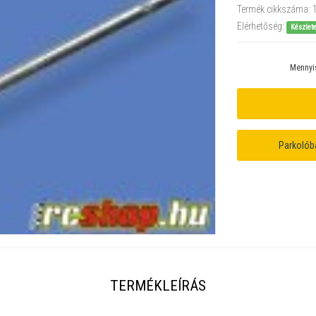
Termék cikkszáma:
Elérhetőség:
Készlet
Mennyi
Parkolób
TERMÉKLEÍRÁS