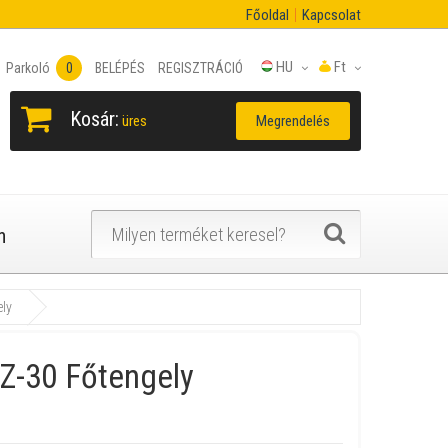
Főoldal
Kapcsolat
HU
Ft
Parkoló
0
BELÉPÉS
REGISZTRÁCIÓ
Kosár:
Megrendelés
üres
n
ly
Z-30 Főtengely