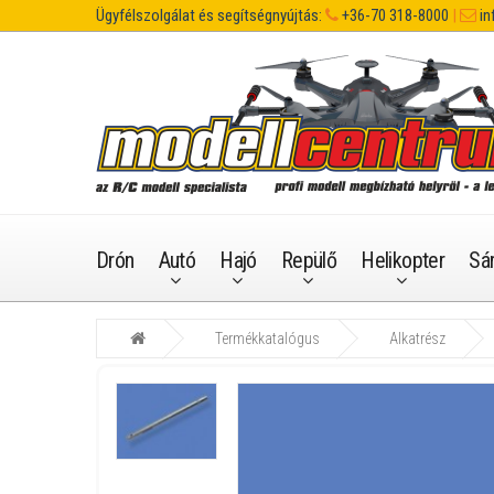
Ügyfélszolgálat és segítségnyújtás:
+36-70 318-8000
|
in
Drón
Autó
Hajó
Repülő
Helikopter
Sá
Termékkatalógus
Alkatrész