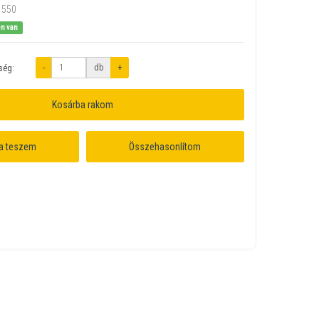
1550
en van
-
db
+
ség:
Kosárba rakom
a teszem
Összehasonlítom