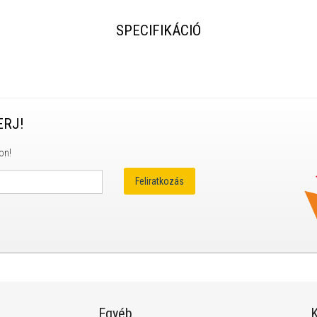
SPECIFIKÁCIÓ
ERJ!
on!
Egyéb
K