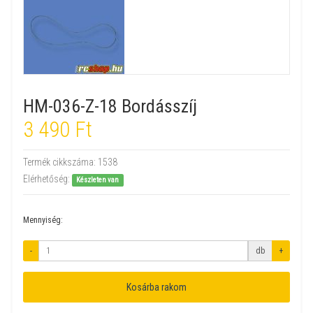
HM-036-Z-18 Bordásszíj
3 490 Ft
Termék cikkszáma:
1538
Elérhetőség:
Készleten van
Mennyiség:
-
db
+
Kosárba rakom