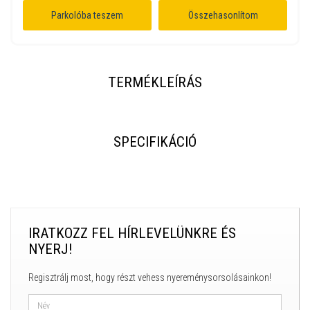
Parkolóba teszem
Összehasonlítom
TERMÉKLEÍRÁS
SPECIFIKÁCIÓ
IRATKOZZ FEL HÍRLEVELÜNKRE ÉS
NYERJ!
Regisztrálj most, hogy részt vehess nyereménysorsolásainkon!