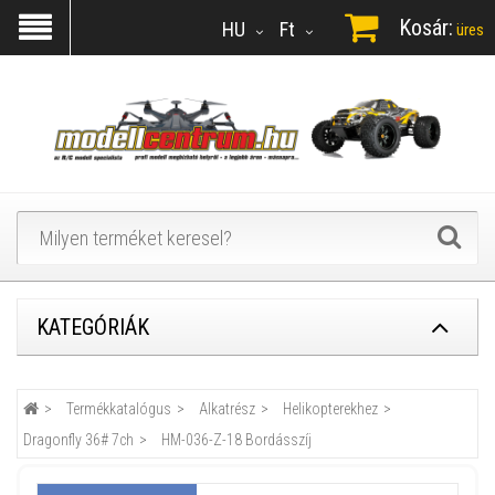
Kosár:
HU
Ft
üres
KATEGÓRIÁK
Termékkatalógus
Alkatrész
Helikopterekhez
Dragonfly 36# 7ch
HM-036-Z-18 Bordásszíj