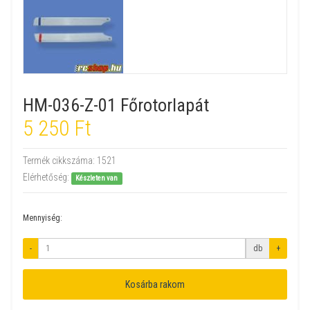
HM-036-Z-01 Főrotorlapát
5 250 Ft
Termék cikkszáma:
1521
Elérhetőség:
Készleten van
Mennyiség:
-
db
+
Kosárba rakom