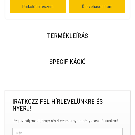
Parkolóba teszem
Összehasonlítom
TERMÉKLEÍRÁS
SPECIFIKÁCIÓ
IRATKOZZ FEL HÍRLEVELÜNKRE ÉS
NYERJ!
Regisztrálj most, hogy részt vehess nyereménysorsolásainkon!