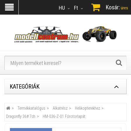
Kosár:
HU
Ft
üres
KATEGÓRIÁK
Termékkatalógus
Alkatrész
Helikopterekhez
Dragonfly 36# 7ch
HM-036-Z-01 Főrotorlapát