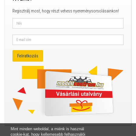
Regisztrálj most, hogy részt vehess nyereménysorsolásainkon!
Mint minden weboldal, a miénk is használ
cookie-kat, hogy kellemesebb felhasználói