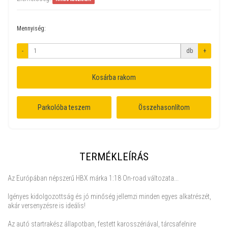
Mennyiség:
-
db
+
Kosárba rakom
Parkolóba teszem
Összehasonlítom
TERMÉKLEÍRÁS
Az Európában népszerű HBX márka 1:18 On-road változata...
Igényes kidolgozottság és jó minőség jellemzi minden egyes alkatrészét,
akár versenyzésre is ideális!
Az autó startrakész állapotban, festett karosszériával, tárcsafelnire