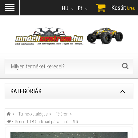
Kosár:
HU
Ft
üres
KATEGÓRIÁK
Termékkatalógus
Féláron
HBX Senco 1:18 On-Road pályaautó - RTR