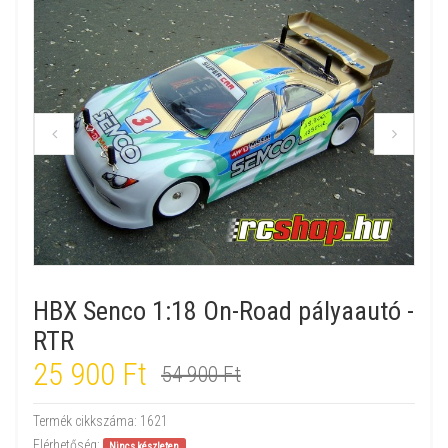
HBX Senco 1:18 On-Road pályaautó -
RTR
25 900 Ft
54 900 Ft
Termék cikkszáma:
1621
Elérhetőség:
Nincs készleten