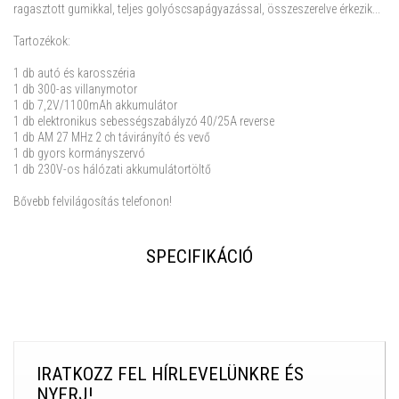
ragasztott gumikkal, teljes golyóscsapágyazással, összeszerelve érkezik...
Tartozékok:
1 db autó és karosszéria
1 db 300-as villanymotor
1 db 7,2V/1100mAh akkumulátor
1 db elektronikus sebességszabályzó 40/25A reverse
1 db AM 27 MHz 2 ch távirányító és vevő
1 db gyors kormányszervó
1 db 230V-os hálózati akkumulátortöltő
Bővebb felvilágosítás telefonon!
SPECIFIKÁCIÓ
IRATKOZZ FEL HÍRLEVELÜNKRE ÉS
NYERJ!